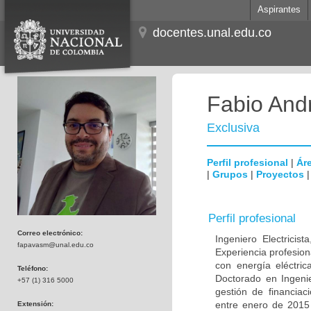
Aspirantes
docentes.unal.edu.co
Fabio And
Exclusiva
Perfil profesional
|
Áre
|
Grupos
|
Proyectos
Perfil profesional
Correo electrónico:
Ingeniero Electricis
fapavasm@unal.edu.co
Experiencia profesion
con energía eléctric
Teléfono:
Doctorado en Ingenie
+57 (1) 316 5000
gestión de financiac
entre enero de 2015 
Extensión: