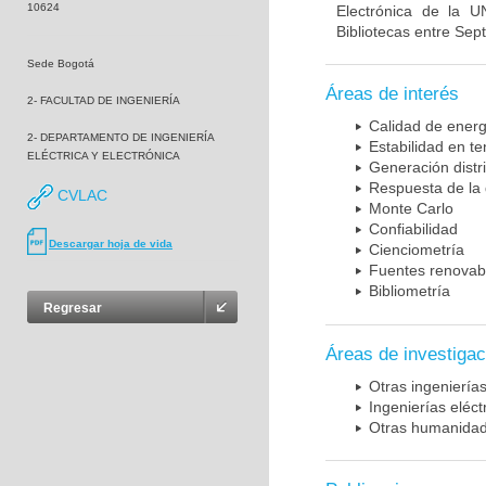
10624
Electrónica de la 
Bibliotecas entre Sep
Sede Bogotá
Áreas de interés
2- FACULTAD DE INGENIERÍA
Calidad de energ
2- DEPARTAMENTO DE INGENIERÍA
Estabilidad en te
ELÉCTRICA Y ELECTRÓNICA
Generación distr
Respuesta de l
CVLAC
Monte Carlo
Confiabilidad
Descargar hoja de vida
Cienciometría
Fuentes renovab
Bibliometría
Regresar
Áreas de investigac
Otras ingeniería
Ingenierías eléct
Otras humanida