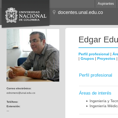
Aspirantes
docentes.unal.edu.co
Edgar Edu
Perfil profesional
|
Áre
|
Grupos
|
Proyectos
Perfil profesional
Correo electrónico:
Áreas de interés
edromero@unal.edu.co
Ingeniería y Tec
Teléfono:
Ingeniería Médic
Extensión:
---