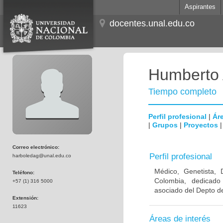
Aspirantes
docentes.unal.edu.co
Humberto 
Tiempo completo
Perfil profesional
|
Áre
|
Grupos
|
Proyectos
Correo electrónico:
Perfil profesional
harboledag@unal.edu.co
Médico, Genetista, 
Teléfono:
Colombia, dedicado
+57 (1) 316 5000
asociado del Depto de
Extensión:
11623
Áreas de interés