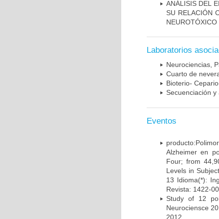
ANÁLISIS DEL 
SU RELACIÓN C
NEUROTÓXICO
Laboratorios asoci
Neurociencias, P
Cuarto de nevera
Bioterio- Cepario
Secuenciación y 
Eventos
producto:Poli
Alzheimer en po
Four; from 44,9
Levels in Subject
13 Idioma(*): In
Revista: 1422-00
Study of 12 pol
Neurociensce 20
2012.