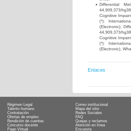
Differential 
44,909,373/hg38)
Cognitive Impairm
(*): Internati
(Electronic); Di
44,909,373/hg38)
Cognitive Impairm
(*): Internati
(Electronic), Wh
Enlaces
Régimen Legal
Correo institucional
Talento humano
Mapa del sitio
Contratación
Redes Sociales
Ofertas de empleo
FAQ
Rendición de cuentas
Quejas y reclamos
Concurso docente
Atención en línea
Pago Virtual
Encuesta