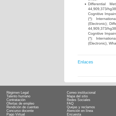
Differential 
44,909,373/hg38)
Cognitive Impairm
(*): Internati
(Electronic); Di
44,909,373/hg38)
Cognitive Impairm
(*): Internati
(Electronic), Wh
Enlaces
Régimen Legal
Correo institucional
Talento humano
Mapa del sitio
Contratación
Redes Sociales
Ofertas de empleo
FAQ
Rendición de cuentas
Quejas y reclamos
Concurso docente
Atención en línea
Pago Virtual
Encuesta