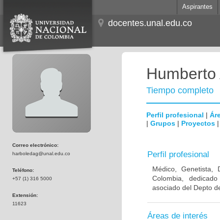
Aspirantes
docentes.unal.edu.co
Humberto 
Tiempo completo
Perfil profesional
|
Áre
|
Grupos
|
Proyectos
Correo electrónico:
Perfil profesional
harboledag@unal.edu.co
Médico, Genetista, 
Teléfono:
Colombia, dedicado
+57 (1) 316 5000
asociado del Depto de
Extensión:
11623
Áreas de interés