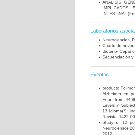
ANÁLISIS GE
IMPLICADOS 
INTESTINAL
(Fec
Laboratorios asoci
Neurociencias, P
Cuarto de nevera
Bioterio- Cepario
Secuenciación y 
Eventos
producto:Poli
Alzheimer en po
Four; from 44,9
Levels in Subject
13 Idioma(*): In
Revista: 1422-00
Study of 12 pol
Neurociensce 20
2012.