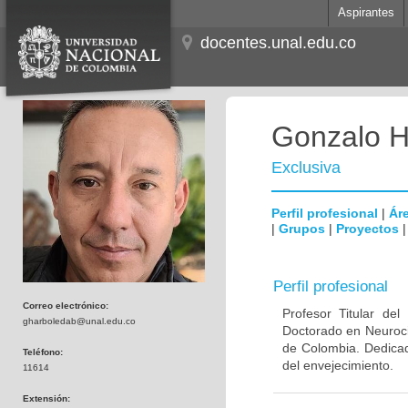
Aspirantes
docentes.unal.edu.co
Gonzalo H
Exclusiva
Perfil profesional
|
Áre
|
Grupos
|
Proyectos
Perfil profesional
Correo electrónico:
Profesor Titular de
gharboledab@unal.edu.co
Doctorado en Neuroci
de Colombia. Dedicad
Teléfono:
del envejecimiento.
11614
Extensión: