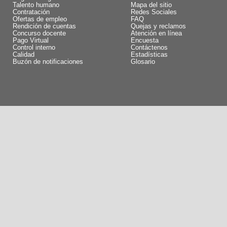
Talento humano
Mapa del sitio
Contratación
Redes Sociales
Ofertas de empleo
FAQ
Rendición de cuentas
Quejas y reclamos
Concurso docente
Atención en línea
Pago Virtual
Encuesta
Control interno
Contáctenos
Calidad
Estadísticas
Buzón de notificaciones
Glosario