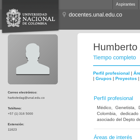
Aspirantes
docentes.unal.edu.co
Humberto 
Tiempo completo
Perfil profesional
|
Áre
|
Grupos
|
Proyectos
Correo electrónico:
Perfil profesional
harboledag@unal.edu.co
Médico, Genetista, 
Teléfono:
Colombia, dedicado
+57 (1) 316 5000
asociado del Depto de
Extensión:
11623
Áreas de interés