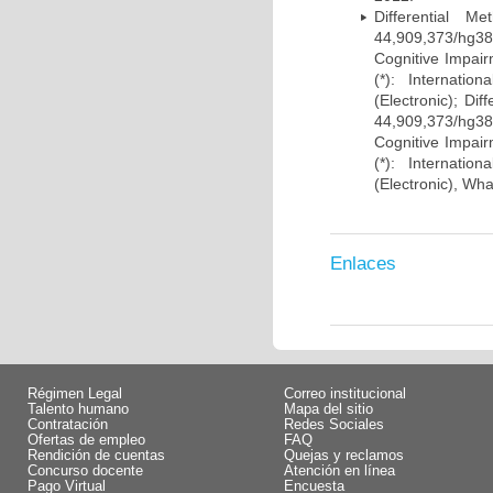
Differential 
44,909,373/hg38)
Cognitive Impairm
(*): Internati
(Electronic); Di
44,909,373/hg38)
Cognitive Impairm
(*): Internati
(Electronic), Wh
Enlaces
Régimen Legal
Correo institucional
Talento humano
Mapa del sitio
Contratación
Redes Sociales
Ofertas de empleo
FAQ
Rendición de cuentas
Quejas y reclamos
Concurso docente
Atención en línea
Pago Virtual
Encuesta