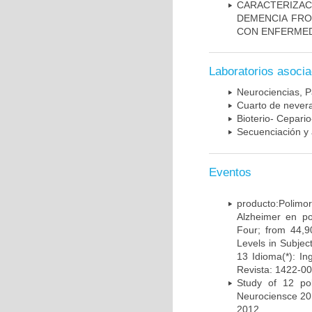
CARACTERIZAC
DEMENCIA FR
CON ENFERMED
Laboratorios asoci
Neurociencias, P
Cuarto de nevera
Bioterio- Cepario
Secuenciación y 
Eventos
producto:Poli
Alzheimer en po
Four; from 44,9
Levels in Subject
13 Idioma(*): In
Revista: 1422-00
Study of 12 pol
Neurociensce 20
2012.