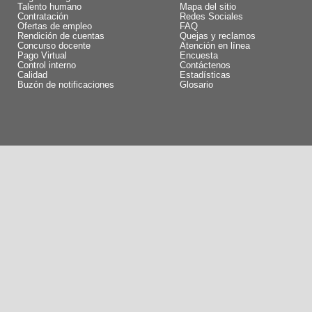
Talento humano
Mapa del sitio
Contratación
Redes Sociales
Ofertas de empleo
FAQ
Rendición de cuentas
Quejas y reclamos
Concurso docente
Atención en línea
Pago Virtual
Encuesta
Control interno
Contáctenos
Calidad
Estadísticas
Buzón de notificaciones
Glosario