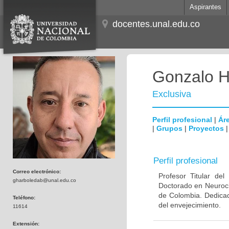
Aspirantes
docentes.unal.edu.co
Gonzalo H
Exclusiva
Perfil profesional
|
Áre
|
Grupos
|
Proyectos
Perfil profesional
Correo electrónico:
Profesor Titular de
gharboledab@unal.edu.co
Doctorado en Neuroci
de Colombia. Dedicad
Teléfono:
del envejecimiento.
11614
Extensión: