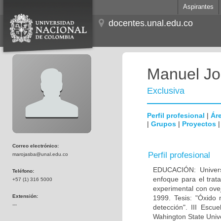
Aspirantes
docentes.unal.edu.co
Manuel Jo
Exclusiva
Perfil profesional
|
Áre
|
Grupos
|
Proyectos
Correo electrónico:
Perfil profesional
marojasba@unal.edu.co
EDUCACIÓN: Univers
Teléfono:
enfoque para el trata
+57 (1) 316 5000
experimental con ove
Extensión:
1999. Tesis: "Óxido 
---
detección". III Escu
Wahington State Univ