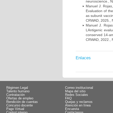
neuroscience., N
Manuel J. Rojas,
Evaluation of t
as subunit vacc
CRWAD, 2025., N/
Manuel J. Rojas
LAntigenic eva
conserved 14-am
CRWAD, 2022., N/
Enlaces
Régimen Legal
Correo institucional
Talento humano
Mapa del sitio
Contratación
Redes Sociales
Ofertas de empleo
FAQ
Rendición de cuentas
Quejas y reclamos
Concurso docente
Atención en línea
Pago Virtual
Encuesta
Control interno
Contáctenos