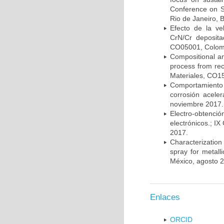
Conference on S
Rio de Janeiro, B
Efecto de la ve
CrN/Cr deposita
CO05001, Colomb
Compositional an
process from rec
Materiales, CO1
Comportamiento 
corrosión acele
noviembre 2017.
Electro-obtenc
electrónicos.; I
2017.
Characterization
spray for metall
México, agosto 
Enlaces
ORCID