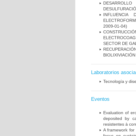
DESARROLLO
DESULFURACIÓ
INFLUENCIA
ELECTROFORM
2009-01-04)
CONSTRUC
ELECTROCOAG
SECTOR DE GAL
RECUPERACIÓN
BIOLIXIVIACIÓ
Laboratorios asoci
Tecnología y dis
Eventos
Evaluation of er
deposited by c
resistentes à cor
A framework for d
focus on sustai