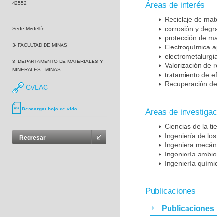
42552
Áreas de interés
Reciclaje de mat
corrosión y degr
Sede Medellín
protección de ma
3- FACULTAD DE MINAS
Electroquímica a
electrometalurgi
3- DEPARTAMENTO DE MATERIALES Y
Valorización de 
MINERALES - MINAS
tratamiento de e
Recuperación de 
CVLAC
Descargar hoja de vida
Áreas de investigac
Ciencias de la t
Ingeniería de los
Regresar
Ingeniera mecán
Ingeniería ambie
Ingeniería quími
Publicaciones
Publicaciones 