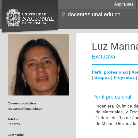
Aspirantes
docentes.unal.edu.co
Luz Mari
Exclusiva
Perfil profesional
|
Áre
|
Grupos
|
Proyectos
Perfil profesional
Correo electrónico:
Ingeniera Química de
lmocampo@unal.edu.co
de Materiales, y Doc
Federal de Rio de Jan
Teléfono:
de Minas, Universida
4255252
Extensión: