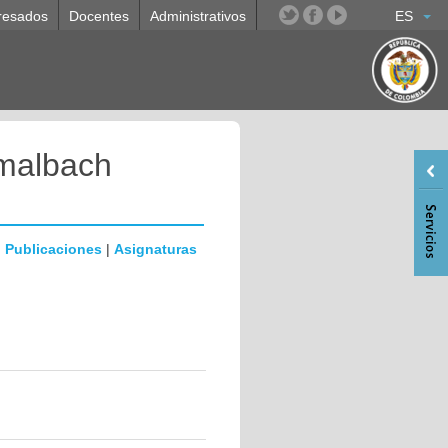
resados
Docentes
Administrativos
ES
malbach
|
Publicaciones
|
Asignaturas