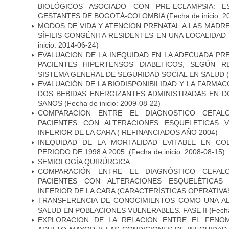
BIOLÓGICOS ASOCIADO CON PRE-ECLAMPSIA: 
GESTANTES DE BOGOTÁ-COLOMBIA
(Fecha de inicio: 2
MODOS DE VIDA Y ATENCION PRENATAL A LAS MADR
SÍFILIS CONGÉNITA RESIDENTES EN UNA LOCALIDAD
inicio: 2014-06-24)
EVALUACION DE LA INEQUIDAD EN LA ADECUADA PRE
PACIENTES HIPERTENSOS DIABETICOS, SEGÚN R
SISTEMA GENERAL DE SEGURIDAD SOCIAL EN SALUD
(
EVALUACIÓN DE LA BIODISPONIBILIDAD Y LA FARMAC
DOS BEBIDAS ENERGIZANTES ADMINISTRADAS EN D
SANOS
(Fecha de inicio: 2009-08-22)
COMPARACION ENTRE EL DIAGNOSTICO CEFAL
PACIENTES CON ALTERACIONES ESQUELETICAS V
INFERIOR DE LA CARA ( REFINANCIADOS AÑO 2004)
INEQUIDAD DE LA MORTALIDAD EVITABLE EN CO
PERIODO DE 1998 A 2005.
(Fecha de inicio: 2008-08-15)
SEMIOLOGÍA QUIRÚRGICA
COMPARACIÓN ENTRE EL DIAGNÓSTICO CEFAL
PACIENTES CON ALTERACIONES ESQUELÉTICAS 
INFERIOR DE LA CARA (CARACTERÍSTICAS OPERATIVAS
TRANSFERENCIA DE CONOCIMIENTOS COMO UNA AL
SALUD EN POBLACIONES VULNERABLES. FASE II
(Fecha
EXPLORACION DE LA RELACION ENTRE EL FENOM