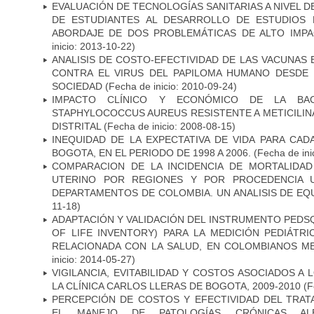
EVALUACIÓN DE TECNOLOGÍAS SANITARIAS A NIVEL 
DE ESTUDIANTES AL DESARROLLO DE ESTUDIOS 
ABORDAJE DE DOS PROBLEMÁTICAS DE ALTO IMPAC
inicio: 2013-10-22)
ANALISIS DE COSTO-EFECTIVIDAD DE LAS VACUNAS 
CONTRA EL VIRUS DEL PAPILOMA HUMANO DESDE 
SOCIEDAD
(Fecha de inicio: 2010-09-24)
IMPACTO CLÍNICO Y ECONÓMICO DE LA BAC
STAPHYLOCOCCUS AUREUS RESISTENTE A METICILINA
DISTRITAL
(Fecha de inicio: 2008-08-15)
INEQUIDAD DE LA EXPECTATIVA DE VIDA PARA CA
BOGOTA, EN EL PERIODO DE 1998 A 2006.
(Fecha de ini
COMPARACION DE LA INCIDENCIA DE MORTALIDA
UTERINO POR REGIONES Y POR PROCEDENCIA 
DEPARTAMENTOS DE COLOMBIA. UN ANALISIS DE EQ
11-18)
ADAPTACIÓN Y VALIDACIÓN DEL INSTRUMENTO PEDSQ
OF LIFE INVENTORY) PARA LA MEDICIÓN PEDIÁTRI
RELACIONADA CON LA SALUD, EN COLOMBIANOS M
inicio: 2014-05-27)
VIGILANCIA, EVITABILIDAD Y COSTOS ASOCIADOS A
LA CLÍNICA CARLOS LLERAS DE BOGOTA, 2009-2010
(F
PERCEPCIÓN DE COSTOS Y EFECTIVIDAD DEL TRA
EL MANEJO DE PATOLOGÍAS CRÓNICAS ALÉ