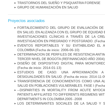
TRASTORNOS DEL SUEÑO Y PSIQUIATRIA FORENSE
GRUPO DE HUMANIZACIÓN EN SALUD
Proyectos asociados
FORTALECIMIENTO DEL GRUPO DE EVALUACIÓN DE 
EN SALUD, EN ALIZANZA CON EL GRUPO DE EQUIDAD 
INVESTIGACIONES CLÍNICAS A TRAVÉS DE LA CR
INVESTIGACIÓN EN PREGRADO Y POSTGRADO.
(Fecha 
EVENTOS REPORTABLES Y SU EVITABILIDAD EL 
COLOMBIA
(Fecha de inicio: 2006-06-10)
DETERMINACION DE PERFILES DE RESISTENCIA ANTI
TERCER NIVEL DE BOGOTA (REFINANCIADO AÑO 2004)
DISEÑO DE DISPOSITIVO DIGITAL PARA MONITORE
(Fecha de inicio: 2014-01-13)
ESTUDIOS DE CASO: UNA APROXIMACIÓN A 
DESIGUALDADES EN SALUD.
(Fecha de inicio: 2014-11-0
TRANSFERENCIA DE CONOCIMIENTOS COMO UNA AL
SALUD EN POBLACIONES VULNERABLES. FASE I
(Fecha 
--DISPARITIES IN MORTALITY FROM ACUTE MYOC
PATIENTS AFFILIATED TO DIFFERENTS REGIMENS WI
DEPARTMENTS IN COLOMBIA 2005 -2008
LOS DETERMINANTES SOCIALES DE LA SALUD Y 