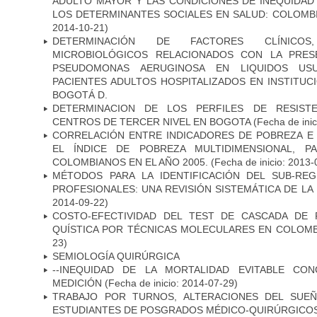
ADULTO MAYOR Y LAS CONDICIONES DE INEQUIDAD
LOS DETERMINANTES SOCIALES EN SALUD: COLOMBI
2014-10-21)
DETERMINACIÓN DE FACTORES CLÍNICOS
MICROBIOLÓGICOS RELACIONADOS CON LA PRES
PSEUDOMONAS AERUGINOSA EN LIQUIDOS USU
PACIENTES ADULTOS HOSPITALIZADOS EN INSTITUC
BOGOTÁ D.
DETERMINACION DE LOS PERFILES DE RESISTE
CENTROS DE TERCER NIVEL EN BOGOTA
(Fecha de inic
CORRELACIÓN ENTRE INDICADORES DE POBREZA E 
EL ÍNDICE DE POBREZA MULTIDIMENSIONAL, P
COLOMBIANOS EN EL AÑO 2005.
(Fecha de inicio: 2013-
MÉTODOS PARA LA IDENTIFICACIÓN DEL SUB-RE
PROFESIONALES: UNA REVISIÓN SISTEMÁTICA DE LA
2014-09-22)
COSTO-EFECTIVIDAD DEL TEST DE CASCADA DE 
QUÍSTICA POR TÉCNICAS MOLECULARES EN COLOMB
23)
SEMIOLOGÍA QUIRÚRGICA
--INEQUIDAD DE LA MORTALIDAD EVITABLE CO
MEDICIÓN
(Fecha de inicio: 2014-07-29)
TRABAJO POR TURNOS, ALTERACIONES DEL SUEÑ
ESTUDIANTES DE POSGRADOS MÉDICO-QUIRÚRGICO