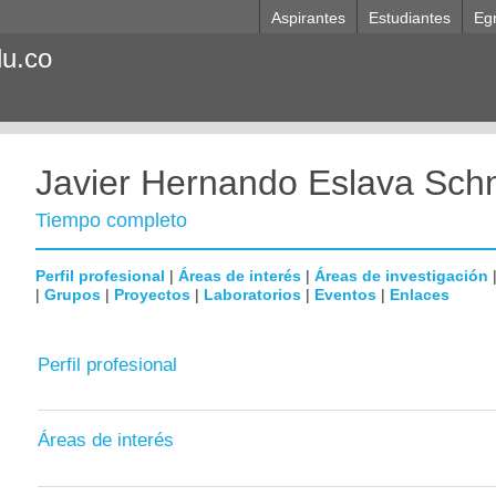
Aspirantes
Estudiantes
Eg
du.co
Javier Hernando Eslava Sch
Tiempo completo
Perfil profesional
|
Áreas de interés
|
Áreas de investigación
|
Grupos
|
Proyectos
|
Laboratorios
|
Eventos
|
Enlaces
Perfil profesional
Áreas de interés