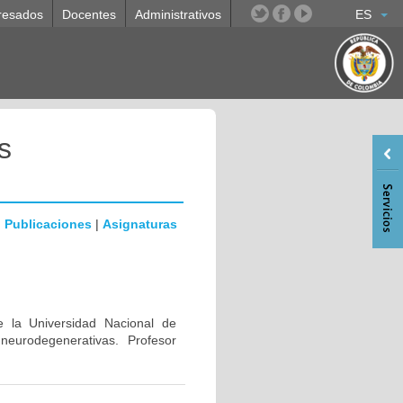
resados
Docentes
Administrativos
ES
s
|
Publicaciones
|
Asignaturas
e la Universidad Nacional de
eurodegenerativas. Profesor