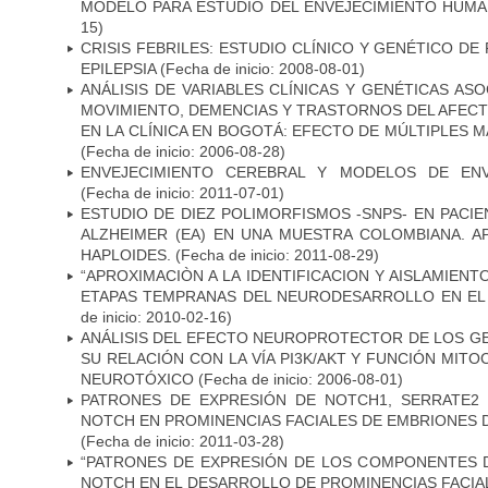
MODELO PARA ESTUDIO DEL ENVEJECIMIENTO HUM
15)
CRISIS FEBRILES: ESTUDIO CLÍNICO Y GENÉTICO D
EPILEPSIA
(Fecha de inicio: 2008-08-01)
ANÁLISIS DE VARIABLES CLÍNICAS Y GENÉTICAS AS
MOVIMIENTO, DEMENCIAS Y TRASTORNOS DEL AFEC
EN LA CLÍNICA EN BOGOTÁ: EFECTO DE MÚLTIPLES 
(Fecha de inicio: 2006-08-28)
ENVEJECIMIENTO CEREBRAL Y MODELOS DE ENV
(Fecha de inicio: 2011-07-01)
ESTUDIO DE DIEZ POLIMORFISMOS -SNPS- EN PAC
ALZHEIMER (EA) EN UNA MUESTRA COLOMBIANA. A
HAPLOIDES.
(Fecha de inicio: 2011-08-29)
“APROXIMACIÒN A LA IDENTIFICACION Y AISLAMIEN
ETAPAS TEMPRANAS DEL NEURODESARROLLO EN EL
de inicio: 2010-02-16)
ANÁLISIS DEL EFECTO NEUROPROTECTOR DE LOS GEN
SU RELACIÓN CON LA VÍA PI3K/AKT Y FUNCIÓN MIT
NEUROTÓXICO
(Fecha de inicio: 2006-08-01)
PATRONES DE EXPRESIÓN DE NOTCH1, SERRATE2 
NOTCH EN PROMINENCIAS FACIALES DE EMBRIONES D
(Fecha de inicio: 2011-03-28)
“PATRONES DE EXPRESIÓN DE LOS COMPONENTES D
NOTCH EN EL DESARROLLO DE PROMINENCIAS FACIA