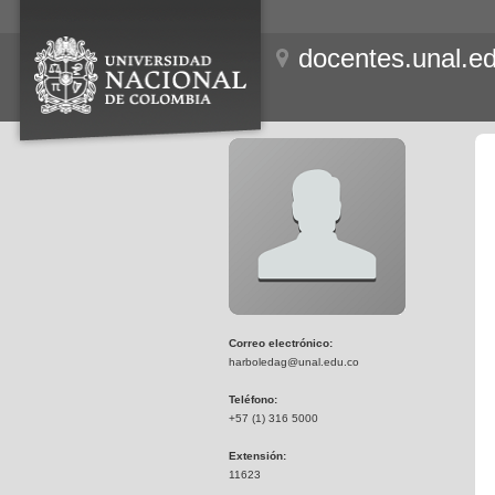
docentes.unal.e
Correo electrónico:
harboledag@unal.edu.co
Teléfono:
+57 (1) 316 5000
Extensión:
11623