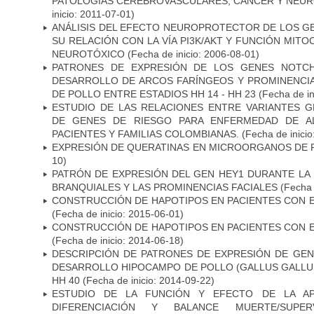
PATOLOGÍAS CEREBROVASCULARES, CÁNCER Y NEU
inicio: 2011-07-01)
ANÁLISIS DEL EFECTO NEUROPROTECTOR DE LOS GEN
SU RELACIÓN CON LA VÍA PI3K/AKT Y FUNCIÓN MIT
NEUROTÓXICO
(Fecha de inicio: 2006-08-01)
PATRONES DE EXPRESIÓN DE LOS GENES NOTCH
DESARROLLO DE ARCOS FARÍNGEOS Y PROMINENCIA
DE POLLO ENTRE ESTADIOS HH 14 - HH 23
(Fecha de in
ESTUDIO DE LAS RELACIONES ENTRE VARIANTES G
DE GENES DE RIESGO PARA ENFERMEDAD DE AL
PACIENTES Y FAMILIAS COLOMBIANAS.
(Fecha de inicio
EXPRESIÓN DE QUERATINAS EN MICROORGANOS DE P
10)
PATRÓN DE EXPRESIÓN DEL GEN HEY1 DURANTE LA
BRANQUIALES Y LAS PROMINENCIAS FACIALES
(Fecha 
CONSTRUCCIÓN DE HAPOTIPOS EN PACIENTES CON 
(Fecha de inicio: 2015-06-01)
CONSTRUCCIÓN DE HAPOTIPOS EN PACIENTES CON 
(Fecha de inicio: 2014-06-18)
DESCRIPCIÓN DE PATRONES DE EXPRESIÓN DE GEN
DESARROLLO HIPOCAMPO DE POLLO (GALLUS GALLUS)
HH 40
(Fecha de inicio: 2014-09-22)
ESTUDIO DE LA FUNCIÓN Y EFECTO DE LA AP
DIFERENCIACIÓN Y BALANCE MUERTE/SUPE