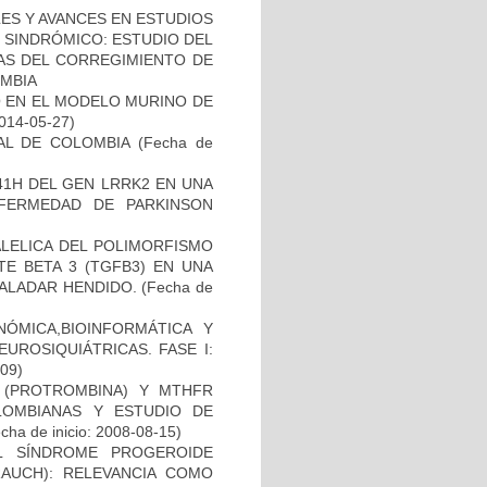
ES Y AVANCES EN ESTUDIOS
O SINDRÓMICO: ESTUDIO DEL
NAS DEL CORREGIMIENTO DE
MBIA
O EN EL MODELO MURINO DE
2014-05-27)
AL DE COLOMBIA
(Fecha de
41H DEL GEN LRRK2 EN UNA
FERMEDAD DE PARKINSON
ALELICA DEL POLIMORFISMO
E BETA 3 (TGFB3) EN UNA
PALADAR HENDIDO.
(Fecha de
ÓMICA,BIOINFORMÁTICA Y
UROSIQUIÁTRICAS. FASE I:
-09)
I (PROTROMBINA) Y MTHFR
LOMBIANAS Y ESTUDIO DE
cha de inicio: 2008-08-15)
L SÍNDROME PROGEROIDE
AUCH): RELEVANCIA COMO