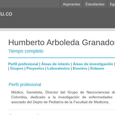
Aspirantes
Estudiantes
Eg
du.co
Humberto Arboleda Granado
Tiempo completo
Perfil profesional
|
Áreas de interés
|
Áreas de investigación
|
Grupos
|
Proyectos
|
Laboratorios
|
Eventos
|
Enlaces
Perfil profesional
Médico, Genetista, Director del Grupo de Neurociencias d
Colombia, dedicado a la investigación de enfermedades n
asociado del Depto de Pediatría de la Facultad de Medicina.