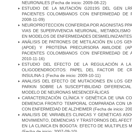
NEURONALES
(Fecha de inicio: 2009-08-22)
ESTUDIO DE LA MUTACIÓN G2019S DEL GEN LR
PACIENTES COLOMBIANOS CON ENFERMEDAD DE 
2008-11-09)
NEUROPROTECCION CONFERIDA POR AGONISTAS PPAR
VIAS DE SUPERVIVENCIA NEURONAL, METABOLISMO
EN MODELOS DE ENFERMEDADES DESMIELINIZANTES
ANÁLISIS DE PATRONES DE METILACIÓN EN LOS GE
(APOE) Y PROTEÍNA PRECURSORA AMILOIDE (A
PACIENTES COLOMBIANOS CON ENFERMEDAD DE 
2010-11-16)
ESTUDIO DEL EFECTO DE LA REGULACIÓN A LA
OLIGODENDROCITOS: PAPEL DEL FACTOR DE CR
INSULINA-1
(Fecha de inicio: 2009-10-11)
ANALISIS DEL EFECTO DE MUTACIONES EN LOS GE
PARKIN SOBRE LA SUSCEPTIBILIDAD DIFERENCI
MODELO DE NEURONAS MESENCEFÁLICAS
CARACTERIZACIÓN CLÍNICA Y GENÉTICA DE UNA C
DEMENCIA FRONTO TEMPORAL COMPARADA CON UN
CON ENFERMEDAD DE ALZHEIMER
(Fecha de inicio: 20
ANALISIS DE VARIABLES CLINICAS Y GENETICAS AS
MOVIMIENTO, DEMENCIAS Y TRASTORNOS DEL AFEC
EN LA CLINICA EN BOGOTA: EFECTO DE MULTIPLES
(Fecha de inicio: 2007-09-10)