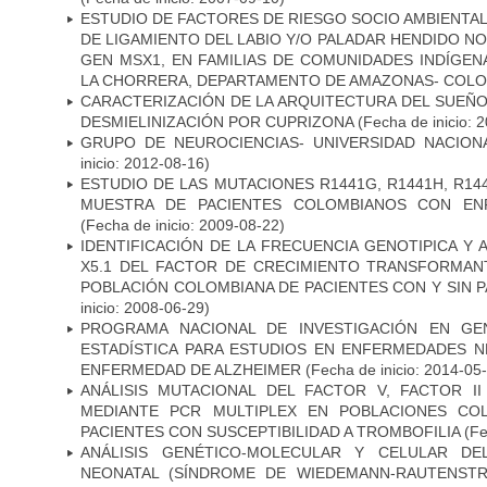
ESTUDIO DE FACTORES DE RIESGO SOCIO AMBIENTAL
DE LIGAMIENTO DEL LABIO Y/O PALADAR HENDIDO N
GEN MSX1, EN FAMILIAS DE COMUNIDADES INDÍGE
LA CHORRERA, DEPARTAMENTO DE AMAZONAS- COLO
CARACTERIZACIÓN DE LA ARQUITECTURA DEL SUEÑ
DESMIELINIZACIÓN POR CUPRIZONA
(Fecha de inicio: 
GRUPO DE NEUROCIENCIAS- UNIVERSIDAD NACION
inicio: 2012-08-16)
ESTUDIO DE LAS MUTACIONES R1441G, R1441H, R14
MUESTRA DE PACIENTES COLOMBIANOS CON EN
(Fecha de inicio: 2009-08-22)
IDENTIFICACIÓN DE LA FRECUENCIA GENOTIPICA Y 
X5.1 DEL FACTOR DE CRECIMIENTO TRANSFORMANT
POBLACIÓN COLOMBIANA DE PACIENTES CON Y SIN 
inicio: 2008-06-29)
PROGRAMA NACIONAL DE INVESTIGACIÓN EN GEN
ESTADÍSTICA PARA ESTUDIOS EN ENFERMEDADES NE
ENFERMEDAD DE ALZHEIMER
(Fecha de inicio: 2014-05
ANÁLISIS MUTACIONAL DEL FACTOR V, FACTOR I
MEDIANTE PCR MULTIPLEX EN POBLACIONES CO
PACIENTES CON SUSCEPTIBILIDAD A TROMBOFILIA
(Fe
ANÁLISIS GENÉTICO-MOLECULAR Y CELULAR DE
NEONATAL (SÍNDROME DE WIEDEMANN-RAUTENSTR