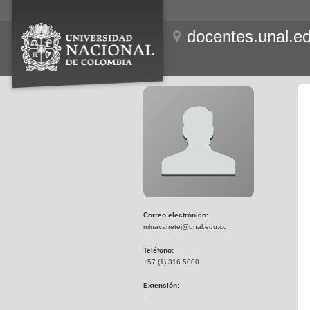
docentes.unal.e
Correo electrónico:
mlnavarretej@unal.edu.co
Teléfono:
+57 (1) 316 5000
Extensión:
---