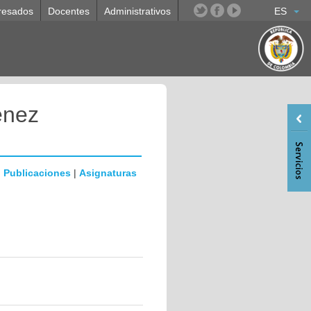
resados
Docentes
Administrativos
ES
enez
|
Publicaciones
|
Asignaturas