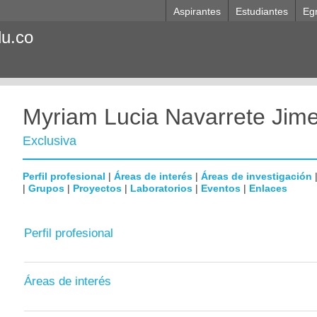
Aspirantes
Estudiantes
Eg
du.co
Myriam Lucia Navarrete Jim
Exclusiva
Perfil profesional
|
Áreas de interés
|
Áreas de investigación
|
Grupos
|
Proyectos
|
Laboratorios
|
Eventos
|
Enlaces
Perfil profesional
Áreas de interés