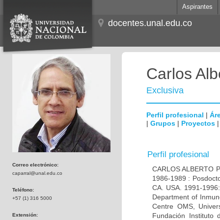
Aspirantes
docentes.unal.edu.co
Carlos Alb
Exclusiva
Perfil profesional
|
Áre
|
Grupos
|
Proyectos
Perfil profesional
Correo electrónico:
CARLOS ALBERTO PAR
caparral@unal.edu.co
1986-1989 : Posdocto
CA. USA. 1991-1996: 
Teléfono:
Department of Inmuno
+57 (1) 316 5000
Centre OMS, Univers
Fundación Instituto
Extensión: