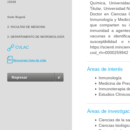
15039
Química, Universida
Titular, Universidad
Doctor en Ciencias 
Sede Bogotá
Inmunología y Medici
que comparten su in
2- FACULTAD DE MEDICINA
inmunidad a agentes 
vacunas e identifi
2- DEPARTAMENTO DE MICROBIOLOGÍA
susceptibilidad o
https://scienti.mincie
CVLAC
cod_rh=0000259942
Descargar hoja de vida
Áreas de interés
Regresar
Inmunología
Medicina de Prec
Inmunoterapia d
Estudios Clínicos
Áreas de investigac
Ciencias de la sa
Ciencias biológi