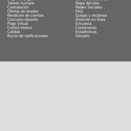
Talento humano
Mapa del sitio
Contratación
Redes Sociales
Ofertas de empleo
FAQ
Rendición de cuentas
Quejas y reclamos
Concurso docente
Atención en línea
Pago Virtual
Encuesta
Control interno
Contáctenos
Calidad
Estadísticas
Buzón de notificaciones
Glosario