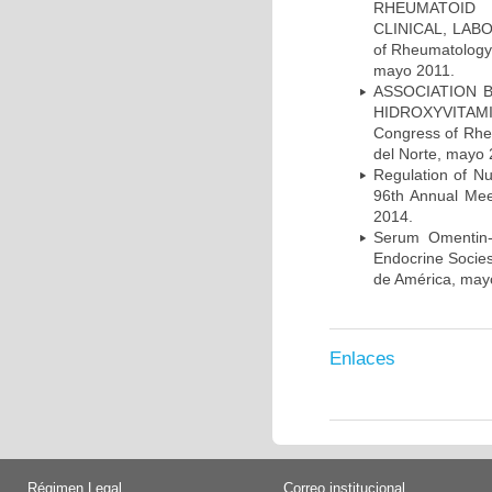
RHEUMATOID 
CLINICAL, LABO
of Rheumatology 
mayo 2011.
ASSOCIATION 
HIDROXYVITAMI
Congress of Rhe
del Norte, mayo 
Regulation of N
96th Annual Mee
2014.
Serum Omentin-
Endocrine Socies
de América, may
Enlaces
Régimen Legal
Correo institucional