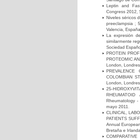
Leptin and Fas
Congress 2012, 
Niveles séricos d
preeclampsia ; 
Valencia, Españ
La expresión d
similarmente reg
Sociedad Español
PROTEIN PROF
PROTEOMIC ANAL
London, Londres,
PREVALENCE 
COLOMBIAN STU
London, Londres,
25-HIDROXYVI
RHEUMATOID A
Rheumatology - 
mayo 2011.
CLINICAL, LAB
PATIENTS SUFF
Annual European
Bretaña e Irland
COMPARATIVE