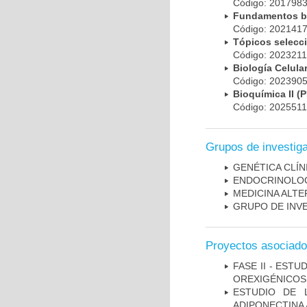
Código: 20179
Fundamentos bá
Código: 20214
Tópicos selec
Código: 202321
Biología Celul
Código: 20239
Bioquímica II 
Código: 202551
Grupos de investig
GENÉTICA CLÍN
ENDOCRINOLOG
MEDICINA ALTE
GRUPO DE INVES
Proyectos asociad
FASE II - EST
OREXIGÉNICOS
ESTUDIO DE 
ADIPONECTINA 