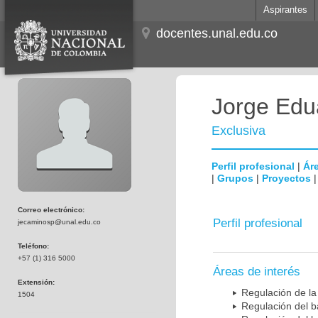
Aspirantes
docentes.unal.edu.co
Jorge Edu
Exclusiva
Perfil profesional
|
Áre
|
Grupos
|
Proyectos
Correo electrónico:
Perfil profesional
jecaminosp@unal.edu.co
Teléfono:
+57 (1) 316 5000
Áreas de interés
Extensión:
Regulación de la
1504
Regulación del b