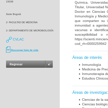
15039
Química, Universida
Titular, Universidad
Doctor en Ciencias 
Sede Bogotá
Inmunología y Medici
que comparten su in
2- FACULTAD DE MEDICINA
inmunidad a agentes 
vacunas e identifi
2- DEPARTAMENTO DE MICROBIOLOGÍA
susceptibilidad o
https://scienti.mincie
CVLAC
cod_rh=0000259942
Descargar hoja de vida
Áreas de interés
Regresar
Inmunología
Medicina de Prec
Inmunoterapia d
Estudios Clínicos
Áreas de investigac
Ciencias de la sa
Ciencias biológi