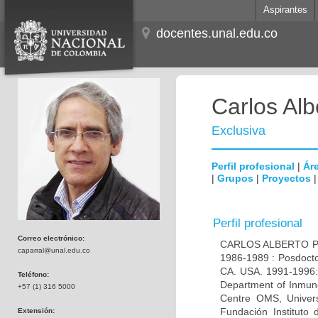
Aspirantes
docentes.unal.edu.co
Carlos Alb
Exclusiva
Perfil profesional
|
Áre
|
Grupos
|
Proyectos
Perfil profesional
Correo electrónico:
CARLOS ALBERTO PAR
caparral@unal.edu.co
1986-1989 : Posdocto
CA. USA. 1991-1996: 
Teléfono:
Department of Inmuno
+57 (1) 316 5000
Centre OMS, Univers
Fundación Instituto
Extensión: