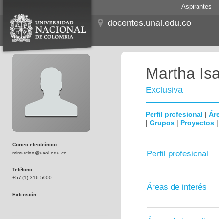
Aspirantes
docentes.unal.edu.co
Martha Is
Exclusiva
Perfil profesional
|
Áre
|
Grupos
|
Proyectos
Correo electrónico:
Perfil profesional
mimurciaa@unal.edu.co
Teléfono:
+57 (1) 316 5000
Áreas de interés
Extensión:
---