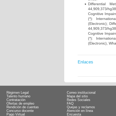
Differential 
44,909,373/hg38)
Cognitive Impairm
(*): Internati
(Electronic); Di
44,909,373/hg38)
Cognitive Impairm
(*): Internati
(Electronic), Wh
Enlaces
Régimen Legal
Correo institucional
Talento humano
Mapa del sitio
Contratación
Redes Sociales
Ofertas de empleo
FAQ
Rendición de cuentas
Quejas y reclamos
Concurso docente
Atención en línea
Pago Virtual
Encuesta