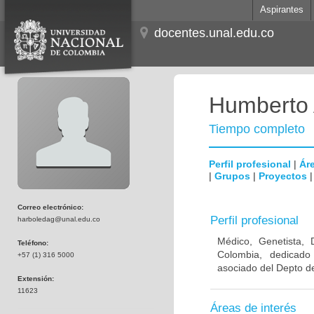
Aspirantes
docentes.unal.edu.co
Humberto 
Tiempo completo
Perfil profesional
|
Áre
|
Grupos
|
Proyectos
Correo electrónico:
Perfil profesional
harboledag@unal.edu.co
Médico, Genetista, 
Teléfono:
Colombia, dedicado
+57 (1) 316 5000
asociado del Depto de
Extensión:
11623
Áreas de interés