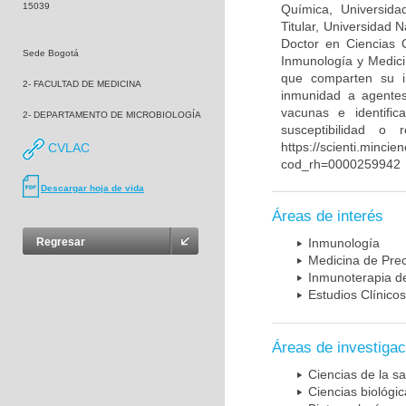
15039
Química, Universida
Titular, Universidad
Doctor en Ciencias 
Sede Bogotá
Inmunología y Medici
que comparten su in
2- FACULTAD DE MEDICINA
inmunidad a agentes 
vacunas e identifi
2- DEPARTAMENTO DE MICROBIOLOGÍA
susceptibilidad o
https://scienti.mincie
CVLAC
cod_rh=0000259942
Descargar hoja de vida
Áreas de interés
Regresar
Inmunología
Medicina de Prec
Inmunoterapia d
Estudios Clínicos
Áreas de investigac
Ciencias de la sa
Ciencias biológi