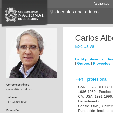
Aspirantes
docentes.unal.edu.co
Carlos Alb
Exclusiva
Perfil profesional
|
Áre
|
Grupos
|
Proyectos
Perfil profesional
Correo electrónico:
CARLOS ALBERTO PAR
caparral@unal.edu.co
1986-1989 : Posdocto
CA. USA. 1991-1996: 
Teléfono:
Department of Inmuno
+57 (1) 316 5000
Centre OMS, Univers
Fundación Instituto
Extensión: