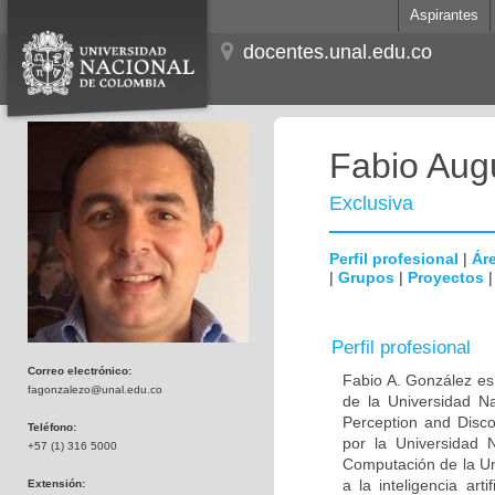
Aspirantes
docentes.unal.edu.co
Fabio Aug
Exclusiva
Perfil profesional
|
Áre
|
Grupos
|
Proyectos
Perfil profesional
Correo electrónico:
Fabio A. González es 
fagonzalezo@unal.edu.co
de la Universidad N
Perception and Disc
Teléfono:
por la Universidad
+57 (1) 316 5000
Computación de la Un
a la inteligencia art
Extensión: