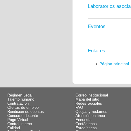
Laboratorios asoci
Eventos
Enlaces
Página principal
Régimen Legal
Correo institucional
Talento humano
Mapa del sitio
Contratación
Redes Sociales
Ofertas de empleo
FAQ
Rendición de cuentas
Quejas y reclamos
Concurso docente
Atención en línea
Pago Virtual
Encuesta
Control interno
Contáctenos
Calidad
Estadísticas