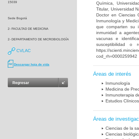
15039
Química, Universida
Titular, Universidad
Doctor en Ciencias 
Sede Bogotá
Inmunología y Medici
que comparten su in
2- FACULTAD DE MEDICINA
inmunidad a agentes 
vacunas e identifi
2- DEPARTAMENTO DE MICROBIOLOGÍA
susceptibilidad o
https://scienti.mincie
CVLAC
cod_rh=0000259942
Descargar hoja de vida
Áreas de interés
Regresar
Inmunología
Medicina de Prec
Inmunoterapia d
Estudios Clínicos
Áreas de investigac
Ciencias de la sa
Ciencias biológi