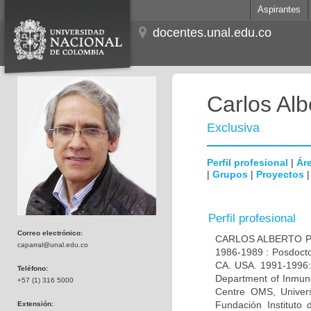
Aspirantes
docentes.unal.edu.co
Carlos Alb
Exclusiva
Perfil profesional
|
Áre
|
Grupos
|
Proyectos
Perfil profesional
Correo electrónico:
CARLOS ALBERTO PAR
caparral@unal.edu.co
1986-1989 : Posdocto
CA. USA. 1991-1996: 
Teléfono:
Department of Inmuno
+57 (1) 316 5000
Centre OMS, Univers
Fundación Instituto
Extensión: