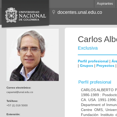
Aspirantes
docentes.unal.edu.co
Carlos Alb
Exclusiva
Perfil profesional
|
Áre
|
Grupos
|
Proyectos
Perfil profesional
Correo electrónico:
CARLOS ALBERTO PAR
caparral@unal.edu.co
1986-1989 : Posdocto
CA. USA. 1991-1996: 
Teléfono:
Department of Inmuno
+57 (1) 316 5000
Centre OMS, Univers
Fundación Instituto
Extensión: