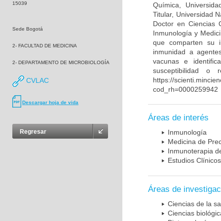
15039
Química, Universida
Titular, Universidad
Doctor en Ciencias 
Sede Bogotá
Inmunología y Medici
que comparten su in
2- FACULTAD DE MEDICINA
inmunidad a agentes 
vacunas e identifi
2- DEPARTAMENTO DE MICROBIOLOGÍA
susceptibilidad o
https://scienti.mincie
CVLAC
cod_rh=0000259942
Descargar hoja de vida
Áreas de interés
Regresar
Inmunología
Medicina de Prec
Inmunoterapia d
Estudios Clínicos
Áreas de investigac
Ciencias de la sa
Ciencias biológi