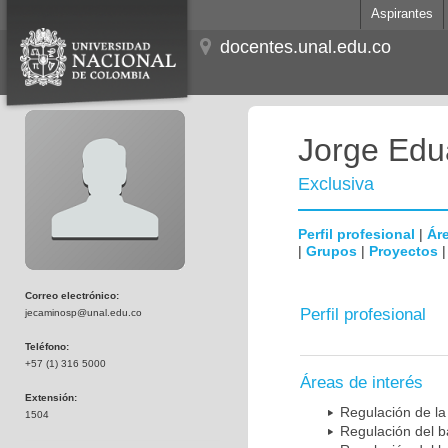
Aspirantes
docentes.unal.edu.co
Jorge Edu
Exclusiva
Perfil profesional
|
Áre
|
Grupos
|
Proyectos
Correo electrónico:
Perfil profesional
jecaminosp@unal.edu.co
Teléfono:
+57 (1) 316 5000
Áreas de interés
Extensión:
Regulación de la
1504
Regulación del b