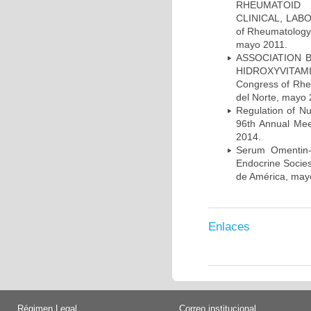
RHEUMATOID 
CLINICAL, LABO
of Rheumatology 
mayo 2011.
ASSOCIATION 
HIDROXYVITAMI
Congress of Rhe
del Norte, mayo 
Regulation of N
96th Annual Mee
2014.
Serum Omentin-
Endocrine Socies
de América, may
Enlaces
Régimen Legal
Correo institucional