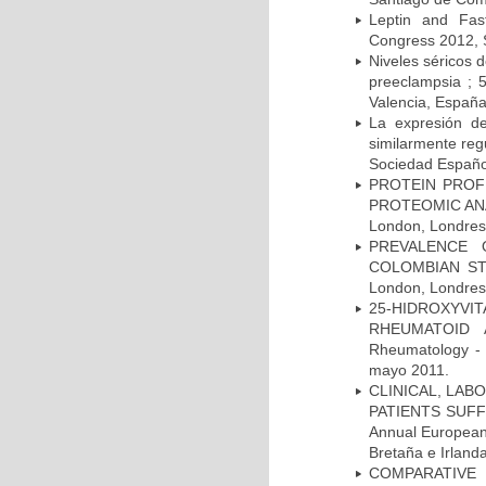
Leptin and Fas
Congress 2012, 
Niveles séricos d
preeclampsia ; 
Valencia, Españ
La expresión d
similarmente reg
Sociedad Español
PROTEIN PROF
PROTEOMIC ANAL
London, Londres,
PREVALENCE 
COLOMBIAN STU
London, Londres,
25-HIDROXYVI
RHEUMATOID A
Rheumatology - 
mayo 2011.
CLINICAL, LAB
PATIENTS SUFF
Annual European
Bretaña e Irland
COMPARATIVE