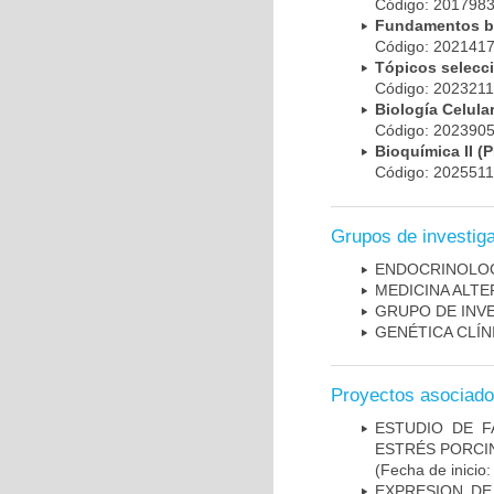
Código: 20179
Fundamentos bá
Código: 20214
Tópicos selec
Código: 202321
Biología Celul
Código: 20239
Bioquímica II 
Código: 202551
Grupos de investig
ENDOCRINOLOG
MEDICINA ALTE
GRUPO DE INVES
GENÉTICA CLÍN
Proyectos asociad
ESTUDIO DE F
ESTRÉS PORCIN
(Fecha de inicio
EXPRESION DE