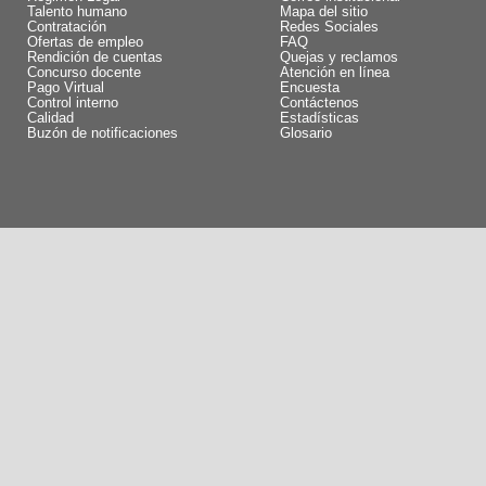
Talento humano
Mapa del sitio
Contratación
Redes Sociales
Ofertas de empleo
FAQ
Rendición de cuentas
Quejas y reclamos
Concurso docente
Atención en línea
Pago Virtual
Encuesta
Control interno
Contáctenos
Calidad
Estadísticas
Buzón de notificaciones
Glosario