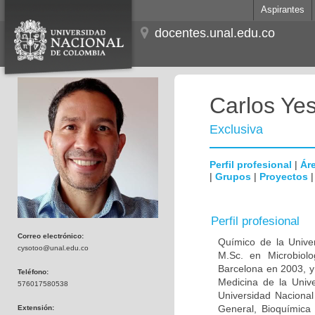
Aspirantes
docentes.unal.edu.co
Carlos Ye
Exclusiva
Perfil profesional
|
Áre
|
Grupos
|
Proyectos
Perfil profesional
Correo electrónico:
Químico de la Unive
cysotoo@unal.edu.co
M.Sc. en Microbiolo
Barcelona en 2003, y
Teléfono:
Medicina de la Univ
576017580538
Universidad Naciona
General, Bioquímica 
Extensión: