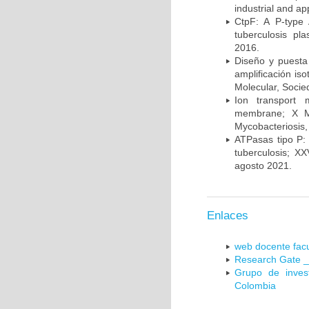
industrial and a
CtpF: A P-type
tuberculosis p
2016.
Diseño y puesta
amplificación is
Molecular, Socie
Ion transport 
membrane; X Me
Mycobacteriosis,
ATPasas tipo P: 
tuberculosis; X
agosto 2021.
Enlaces
web docente facu
Research Gate _
Grupo de inves
Colombia