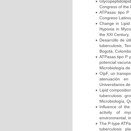
Glycopeptidolipi
Congress of the 
ATPasas tipo P 
Congreso Latinoa
Change in Lipid
Hypoxia in Mycob
the XXI Century,
Desarrollo de út
tuberculosis; Te
Bogotá, Colombi
ATPasas tipo P 
potencial vacuna
Microbiología de
CtpF, un transp
atenuación en 
Universitarios d
Lipid compositio
tuberculosis g
Microbiología, Q
Influence of th
activity of my
environmental, i
The P-type ATPas
tuberculosis p