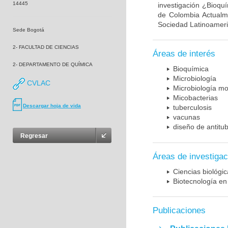
14445
investigación ¿Bioqu
de Colombia Actualme
Sociedad Latinoameric
Sede Bogotá
2- FACULTAD DE CIENCIAS
Áreas de interés
2- DEPARTAMENTO DE QUÍMICA
Bioquímica
Microbiología
CVLAC
Microbiología mo
Micobacterias
Descargar hoja de vida
tuberculosis
vacunas
diseño de antitu
Regresar
Áreas de investigac
Ciencias biológi
Biotecnología en
Publicaciones