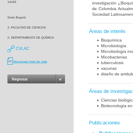
14445
investigación ¿Bioqu
de Colombia Actualme
Sociedad Latinoameric
Sede Bogotá
2- FACULTAD DE CIENCIAS
Áreas de interés
2- DEPARTAMENTO DE QUÍMICA
Bioquímica
Microbiología
CVLAC
Microbiología mo
Micobacterias
Descargar hoja de vida
tuberculosis
vacunas
diseño de antitu
Regresar
Áreas de investigac
Ciencias biológi
Biotecnología en
Publicaciones