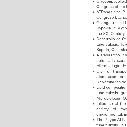
Glycopeptidolipi
Congress of the 
ATPasas tipo P 
Congreso Latinoa
Change in Lipid
Hypoxia in Mycob
the XXI Century,
Desarrollo de út
tuberculosis; Te
Bogotá, Colombi
ATPasas tipo P 
potencial vacuna
Microbiología de
CtpF, un transp
atenuación en 
Universitarios d
Lipid compositio
tuberculosis g
Microbiología, Q
Influence of th
activity of my
environmental, i
The P-type ATPas
tuberculosis p