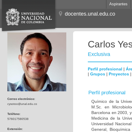
Aspirantes
docentes.unal.edu.co
Carlos Ye
Exclusiva
Perfil profesional
|
Áre
|
Grupos
|
Proyectos
Perfil profesional
Correo electrónico:
Químico de la Unive
cysotoo@unal.edu.co
M.Sc. en Microbiolo
Barcelona en 2003, y
Teléfono:
Medicina de la Univ
576017580538
Universidad Naciona
General, Bioquímica 
Extensión: