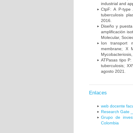
industrial and a
CtpF: A P-type
tuberculosis p
2016.
Diseño y puesta
amplificación is
Molecular, Socie
Ion transport 
membrane; X Me
Mycobacteriosis,
ATPasas tipo P: 
tuberculosis; X
agosto 2021.
Enlaces
web docente facu
Research Gate _
Grupo de inves
Colombia