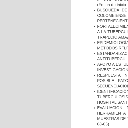
(Fecha de inicio
BÚSQUEDA DE
COLOMBIENS
PERTENECIENT
FORTALECIMIEN
A LA TUBERCU
TRAPECIO AMAZ
EPIDEMIOLOGÍ
MÉTODOS RFLP-
ESTANDARIZ
ANTITUBERCUL
APOYO A ESTU
INVESTIGACION
RESPUESTA I
POSIBLE PAT
SECUENCIACIÓ
IDENTIFICAC
TUBERCULOSI
HOSPITAL SAN
EVALUACIÓN 
HERRAMIENT
MUESTRAS DE T
08-05)