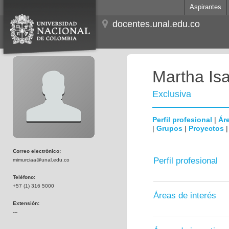
Aspirantes
docentes.unal.edu.co
Martha Is
Exclusiva
Perfil profesional
|
Áre
|
Grupos
|
Proyectos
Correo electrónico:
Perfil profesional
mimurciaa@unal.edu.co
Teléfono:
+57 (1) 316 5000
Áreas de interés
Extensión:
---