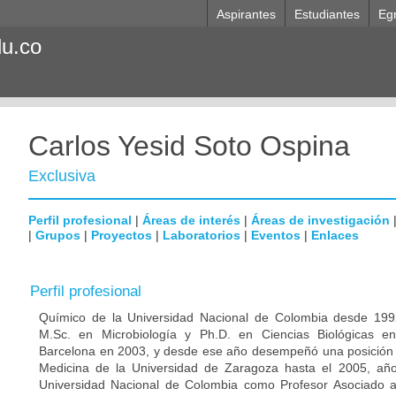
Aspirantes
Estudiantes
Eg
du.co
Carlos Yesid Soto Ospina
Exclusiva
Perfil profesional
|
Áreas de interés
|
Áreas de investigación
|
Grupos
|
Proyectos
|
Laboratorios
|
Eventos
|
Enlaces
Perfil profesional
Químico de la Universidad Nacional de Colombia desde 1992
M.Sc. en Microbiología y Ph.D. en Ciencias Biológicas e
Barcelona en 2003, y desde ese año desempeñó una posición p
Medicina de la Universidad de Zaragoza hasta el 2005, año
Universidad Nacional de Colombia como Profesor Asociado 