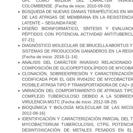
GPL COMO MEDIDA DEL CARÁCTER INVASI
COLOMBIENSE.
(Fecha de inicio: 2010-09-03)
BÚSQUEDA DE NUEVAS DIANAS TERAPÉUTICAS EN MI
DE LAS ATPASAS DE MEMBRANA EN LA RESISTENCIA
LATENTE – SEGUNDA FASE
DISEÑO BIOINFORMÁTICO, SÍNTESIS Y EVALUAC
PÉPTIDOS CON POTENCIAL ACTIVIDAD ANTITUBERC
07-21)
DIAGNÓSTICO MOLECULAR DE BRUCELLA ABORTUS Y
SISTEMAS DE PRODUCCIÓN GANADEROS EN LA REGI
(Fecha de inicio: 2018-11-14)
ANÁLISIS DEL CARÁCTER INVASIVO RELACIONAD
COMPOSICIÓN DE GLICOPEPTIDOLÍPIDOS DE MYCOB
CLONACIÓN, SOBREEXPRESIÓN Y CARACTERIZACIÓN
CODIFICADA POR EL GEN RV0425C DE MYCOBACTER
POSIBLE ATPASA TIPO P TRANSPORTADORA DE CA2+
(
VARIACIÓN DEL COMPORTAMIENTO DE ATPASAS TIP
COMPLEJO TUBERCULOSO DEBIDO A LA SOBREEX
VIRULENCIA MGTC
(Fecha de inicio: 2012-08-29)
BIOQUÍMICA Y BIOLOGÍA MOLECULAR DE LAS MICO
2012-08-16)
IDENTIFICACIÓN Y CARACTERIZACIÓN PARCIAL DEL
MYCOBACTERIUM TUBERCULOSIS, CTPG, POTENCI
DESINTOXICACIÓN DE METALES PESADOS EN EL