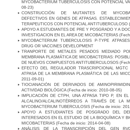
MYCOBACTERIUM TUBERCULOSIS CON POTENCIAL V
08-23)
CONSTRUCCIÓN DE MUTANTES DE MYCOBAC
DEFECTIVOS EN GENES DE ATPASAS. ESTABLECIMI
TERAPEUTICOS CON POTENCIAL ANTITUBERCULOSO
(
APOYO A ESTUDIANTES DE PRE Y POSGRADO Y A DO
INVESTIGACION EN EL AREA DE MICOBACTERIAS
(Fecha
MYCOBACTERIUM TUBERCULOSIS P-TYPE ATPASES
DRUG OR VACCINES DEVELOPMENT
TRANPORTE DE METALES PESADOS MEDIADO POR
MEMBRANA PLASMÁTICA DE MICOBACTERIAS: POSIBLE
DE NUEVOS COMPUESTOS ANTITUBERCULOSOS
(Fecha
EFECTO DEL REGULADOR TRASCRIPCIONAL MGTC E
ATPASA DE LA MEMBRANA PLASMÁTICA DE LAS MIC
2011-09-01)
TIOCIANACIÓN DE DERIVADOS DE AMINOPIRIMID
ACTIVIDAD BIOLÓGICA
(Fecha de inicio: 2010-08-05)
IMPLICACIÓN DE CTPH, UNA ATPASA TIPO P, EN 
ALCALINO/ALCALINOTÉRREOS A TRAVÉS DE LA 
MYCOBACTERIUM TUBERCULOSIS
(Fecha de inicio: 20
APOYO A ESTUDIANTES DE POSGRADO DEL DE
INTERESADOS EN EL ESTUDIO DE LA BIOQUÍMICA Y 
MICOBACTERIAS
(Fecha de inicio: 2014-04-08)
ANÁLISIS DE LA TRANSCRIPCIÓN DEL GEN RV