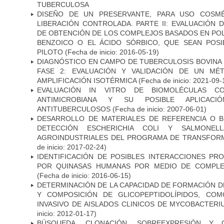
TUBERCULOSA
DISEÑO DE UN PRESERVANTE, PARA USO COSMÉ
LIBERACIÓN CONTROLADA. PARTE II: EVALUACIÓN
DE OBTENCIÓN DE LOS COMPLEJOS BASADOS EN POL
BENZOICO O EL ÁCIDO SÓRBICO, QUE SEAN POSI
PILOTO
(Fecha de inicio: 2016-05-19)
DIAGNÓSTICO EN CAMPO DE TUBERCULOSIS BOVINA 
FASE 2: EVALUACIÓN Y VALIDACIÓN DE UN MÉ
AMPLIFICACIÓN ISOTÉRMICA
(Fecha de inicio: 2021-09-
EVALUACIÓN IN VITRO DE BIOMOLÉCULAS CO
ANTIMICROBIANA Y SU POSIBLE APLICAC
ANTITUBERCULOSOS
(Fecha de inicio: 2007-06-01)
DESARROLLO DE MATERIALES DE REFERENCIA O 
DETECCIÓN ESCHERICHIA COLI Y SALMONE
AGROINDUSTRIALES DEL PROGRAMA DE TRANSFOR
de inicio: 2017-02-24)
IDENTIFICACIÓN DE POSIBLES INTERACCIONES PR
POR QUINASAS HUMANAS POR MEDIO DE COMPLE
(Fecha de inicio: 2016-06-15)
DETERMINACIÓN DE LA CAPACIDAD DE FORMACIÓN DE
Y COMPOSICIÓN DE GLICOPEPTIDOLÍPIDOS, CO
INVASIVO DE AISLADOS CLINICOS DE MYCOBACTER
inicio: 2012-01-17)
BÚSQUEDA, CLONACIÓN, SOBREEXPRESIÓN Y 