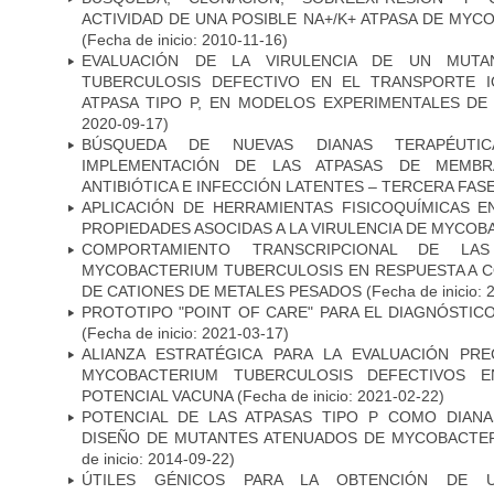
ACTIVIDAD DE UNA POSIBLE NA+/K+ ATPASA DE MY
(Fecha de inicio: 2010-11-16)
EVALUACIÓN DE LA VIRULENCIA DE UN MUTA
TUBERCULOSIS DEFECTIVO EN EL TRANSPORTE 
ATPASA TIPO P, EN MODELOS EXPERIMENTALES DE
2020-09-17)
BÚSQUEDA DE NUEVAS DIANAS TERAPÉUTIC
IMPLEMENTACIÓN DE LAS ATPASAS DE MEMBR
ANTIBIÓTICA E INFECCIÓN LATENTES – TERCERA FAS
APLICACIÓN DE HERRAMIENTAS FISICOQUÍMICAS E
PROPIEDADES ASOCIDAS A LA VIRULENCIA DE MYCO
COMPORTAMIENTO TRANSCRIPCIONAL DE LA
MYCOBACTERIUM TUBERCULOSIS EN RESPUESTA A 
DE CATIONES DE METALES PESADOS
(Fecha de inicio: 
PROTOTIPO "POINT OF CARE" PARA EL DIAGNÓSTIC
(Fecha de inicio: 2021-03-17)
ALIANZA ESTRATÉGICA PARA LA EVALUACIÓN PR
MYCOBACTERIUM TUBERCULOSIS DEFECTIVOS E
POTENCIAL VACUNA
(Fecha de inicio: 2021-02-22)
POTENCIAL DE LAS ATPASAS TIPO P COMO DIAN
DISEÑO DE MUTANTES ATENUADOS DE MYCOBACTE
de inicio: 2014-09-22)
ÚTILES GÉNICOS PARA LA OBTENCIÓN DE 