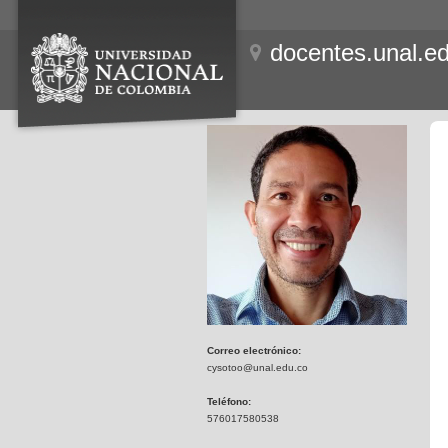
docentes.unal.e
Correo electrónico:
cysotoo@unal.edu.co
Teléfono:
576017580538