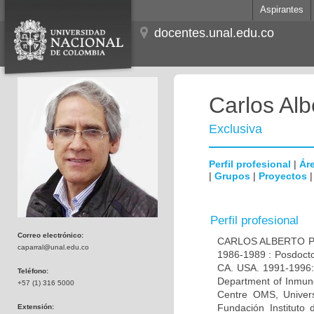
Aspirantes
docentes.unal.edu.co
Carlos Alb
Exclusiva
Perfil profesional
|
Áre
|
Grupos
|
Proyectos
Perfil profesional
Correo electrónico:
CARLOS ALBERTO PAR
caparral@unal.edu.co
1986-1989 : Posdocto
CA. USA. 1991-1996: 
Teléfono:
Department of Inmuno
+57 (1) 316 5000
Centre OMS, Univers
Fundación Instituto
Extensión: