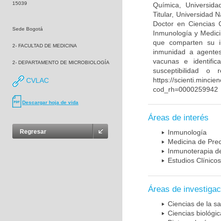
15039
Química, Universida
Titular, Universidad
Doctor en Ciencias 
Sede Bogotá
Inmunología y Medici
que comparten su in
2- FACULTAD DE MEDICINA
inmunidad a agentes 
vacunas e identifi
2- DEPARTAMENTO DE MICROBIOLOGÍA
susceptibilidad o
https://scienti.mincie
CVLAC
cod_rh=0000259942
Descargar hoja de vida
Áreas de interés
Regresar
Inmunología
Medicina de Prec
Inmunoterapia d
Estudios Clínicos
Áreas de investigac
Ciencias de la sa
Ciencias biológi