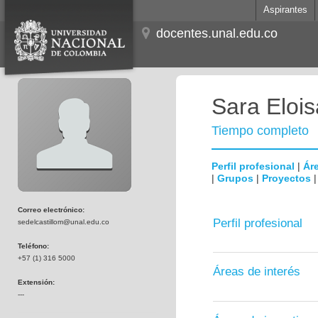
Aspirantes
docentes.unal.edu.co
Sara Elois
Tiempo completo
Perfil profesional
|
Áre
|
Grupos
|
Proyectos
Correo electrónico:
Perfil profesional
sedelcastillom@unal.edu.co
Teléfono:
+57 (1) 316 5000
Áreas de interés
Extensión:
---