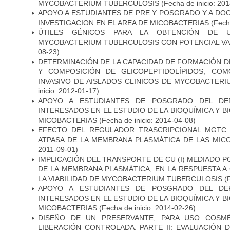
MYCOBACTERIUM TUBERCULOSIS
(Fecha de inicio: 20
APOYO A ESTUDIANTES DE PRE Y POSGRADO Y A DO
INVESTIGACION EN EL AREA DE MICOBACTERIAS
(Fecha
ÚTILES GÉNICOS PARA LA OBTENCIÓN DE 
MYCOBACTERIUM TUBERCULOSIS CON POTENCIAL V
08-23)
DETERMINACIÓN DE LA CAPACIDAD DE FORMACIÓN DE
Y COMPOSICIÓN DE GLICOPEPTIDOLÍPIDOS, CO
INVASIVO DE AISLADOS CLINICOS DE MYCOBACTER
inicio: 2012-01-17)
APOYO A ESTUDIANTES DE POSGRADO DEL DE
INTERESADOS EN EL ESTUDIO DE LA BIOQUÍMICA Y 
MICOBACTERIAS
(Fecha de inicio: 2014-04-08)
EFECTO DEL REGULADOR TRASCRIPCIONAL MGTC E
ATPASA DE LA MEMBRANA PLASMÁTICA DE LAS MIC
2011-09-01)
IMPLICACIÓN DEL TRANSPORTE DE CU (I) MEDIADO PO
DE LA MEMBRANA PLASMÁTICA, EN LA RESPUESTA A
LA VIABILIDAD DE MYCOBACTERIUM TUBERCULOSIS
(F
APOYO A ESTUDIANTES DE POSGRADO DEL DE
INTERESADOS EN EL ESTUDIO DE LA BIOQUÍMICA Y 
MICOBACTERIAS
(Fecha de inicio: 2014-02-26)
DISEÑO DE UN PRESERVANTE, PARA USO COSMÉ
LIBERACIÓN CONTROLADA. PARTE II: EVALUACIÓN