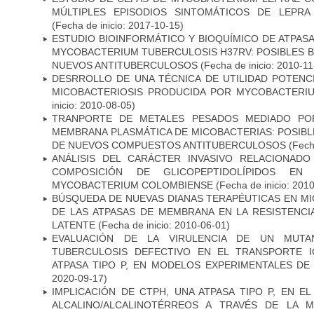
MÚLTIPLES EPISODIOS SINTOMÁTICOS DE LEPRA
(Fecha de inicio: 2017-10-15)
ESTUDIO BIOINFORMÁTICO Y BIOQUÍMICO DE ATPASA
MYCOBACTERIUM TUBERCULOSIS H37RV: POSIBLES B
NUEVOS ANTITUBERCULOSOS
(Fecha de inicio: 2010-11
DESRROLLO DE UNA TÉCNICA DE UTILIDAD POTENC
MICOBACTERIOSIS PRODUCIDA POR MYCOBACTERI
inicio: 2010-08-05)
TRANPORTE DE METALES PESADOS MEDIADO POR
MEMBRANA PLASMÁTICA DE MICOBACTERIAS: POSIBLE
DE NUEVOS COMPUESTOS ANTITUBERCULOSOS
(Fecha
ANÁLISIS DEL CARÁCTER INVASIVO RELACIONAD
COMPOSICIÓN DE GLICOPEPTIDOLÍPIDOS EN 
MYCOBACTERIUM COLOMBIENSE
(Fecha de inicio: 201
BÚSQUEDA DE NUEVAS DIANAS TERAPÉUTICAS EN MI
DE LAS ATPASAS DE MEMBRANA EN LA RESISTENCIA
LATENTE
(Fecha de inicio: 2010-06-01)
EVALUACIÓN DE LA VIRULENCIA DE UN MUTA
TUBERCULOSIS DEFECTIVO EN EL TRANSPORTE 
ATPASA TIPO P, EN MODELOS EXPERIMENTALES DE
2020-09-17)
IMPLICACIÓN DE CTPH, UNA ATPASA TIPO P, EN 
ALCALINO/ALCALINOTÉRREOS A TRAVÉS DE LA 