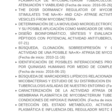
PLASMÁTICA DE MYCOBACTERIUM TUBERCULOSI
ATENUACIÓN Y VIABILIDAD
(Fecha de inicio: 2016-05-26
THE DOSR DORMANCY REGULATOR OF MYCOBA
STIMULATES THE NA+/K+ AND CA2+ ATPASE ACTIV
VESICLES FROM MYCOBACTERIA
DETERMINACIÓN DE LA MOVILIDAD MICROELECTROF
Y SU POSIBLE APLICACIÓN COMO MARCADOR DE VIR
DISEÑO BIOINFORMÁTICO, SÍNTESIS Y EVALUAC
PÉPTIDOS CON POTENCIAL ACTIVIDAD ANTITUBERC
07-21)
BÚSQUEDA, CLONACIÓN, SOBREEXPRESIÓN Y 
ACTIVIDAD DE UNA POSIBLE NA+/K+ ATPASA DE MY
(Fecha de inicio: 2010-11-16)
IDENTIFICACIÓN DE POSIBLES INTERACCIONES PR
POR QUINASAS HUMANAS POR MEDIO DE COMPLE
(Fecha de inicio: 2016-06-15)
BÚSQUEDA DE MARCADORES LIPÍDICOS RELACIONADO
MICOBACTERIAS Y ESTUDIO DE SU DISTRIBUCION E
TUBERCULOSIS AISLADAS DE NUESTRO ENTORNO
(Fec
CARACTERIZACIÓN DE LA ACTIVIDAD ATPASA D
MEMBRANA PLASMÁTICA DE MYCOBACTERIUM TUBE
CONDICIONES DE HIPOXIA E INANICIÓN.
(Fecha de inici
DETECCIÓN DEL ESTADO METABÓLICO, ACTIVID
PLASMÁTICA E INFLUENCIA DEL REGULADOR MGTC 