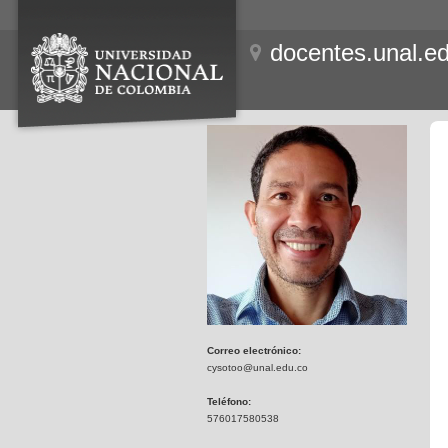
docentes.unal.e
Correo electrónico:
cysotoo@unal.edu.co
Teléfono:
576017580538