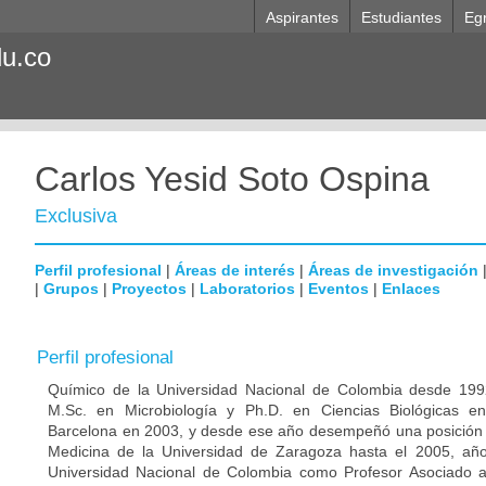
Aspirantes
Estudiantes
Eg
du.co
Carlos Yesid Soto Ospina
Exclusiva
Perfil profesional
|
Áreas de interés
|
Áreas de investigación
|
Grupos
|
Proyectos
|
Laboratorios
|
Eventos
|
Enlaces
Perfil profesional
Químico de la Universidad Nacional de Colombia desde 1992
M.Sc. en Microbiología y Ph.D. en Ciencias Biológicas e
Barcelona en 2003, y desde ese año desempeñó una posición p
Medicina de la Universidad de Zaragoza hasta el 2005, año
Universidad Nacional de Colombia como Profesor Asociado 