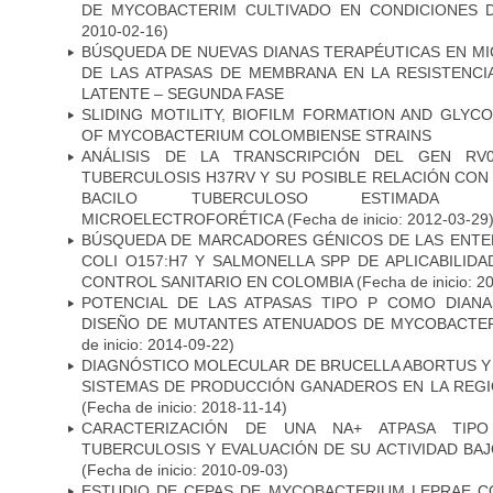
DE MYCOBACTERIM CULTIVADO EN CONDICIONES
2010-02-16)
BÚSQUEDA DE NUEVAS DIANAS TERAPÉUTICAS EN MI
DE LAS ATPASAS DE MEMBRANA EN LA RESISTENCIA
LATENTE – SEGUNDA FASE
SLIDING MOTILITY, BIOFILM FORMATION AND GLYC
OF MYCOBACTERIUM COLOMBIENSE STRAINS
ANÁLISIS DE LA TRANSCRIPCIÓN DEL GEN RV
TUBERCULOSIS H37RV Y SU POSIBLE RELACIÓN CON 
BACILO TUBERCULOSO ESTIMADA ME
MICROELECTROFORÉTICA
(Fecha de inicio: 2012-03-29
BÚSQUEDA DE MARCADORES GÉNICOS DE LAS ENTE
COLI O157:H7 Y SALMONELLA SPP DE APLICABILI
CONTROL SANITARIO EN COLOMBIA
(Fecha de inicio: 2
POTENCIAL DE LAS ATPASAS TIPO P COMO DIAN
DISEÑO DE MUTANTES ATENUADOS DE MYCOBACTE
de inicio: 2014-09-22)
DIAGNÓSTICO MOLECULAR DE BRUCELLA ABORTUS Y
SISTEMAS DE PRODUCCIÓN GANADEROS EN LA REGI
(Fecha de inicio: 2018-11-14)
CARACTERIZACIÓN DE UNA NA+ ATPASA TIP
TUBERCULOSIS Y EVALUACIÓN DE SU ACTIVIDAD BA
(Fecha de inicio: 2010-09-03)
ESTUDIO DE CEPAS DE MYCOBACTERIUM LEPRAE 