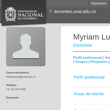
Aspirantes
docentes.unal.edu.co
Myriam Lu
Exclusiva
Perfil profesional
|
Áre
|
Grupos
|
Proyectos
Correo electrónico:
Perfil profesional
mlnavarretej@unal.edu.co
Teléfono:
+57 (1) 316 5000
Áreas de interés
Extensión:
---