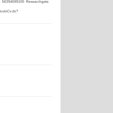
: 56394699100 Researchgate:
riculoCv.do?