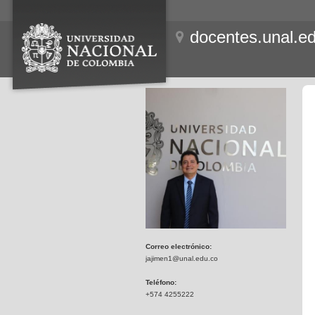
docentes.unal.e
Correo electrónico:
jajimen1@unal.edu.co
Teléfono:
+574 4255222