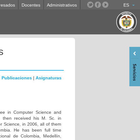
resados
Docentes
Administrativos
ES
s
|
Publicaciones
|
Asignaturas
gree in Computer Science and
e then received his M. Sc. in
 Science, in 2006, all of them
ombia. He has been full time
ional de Colombia, Medellín,