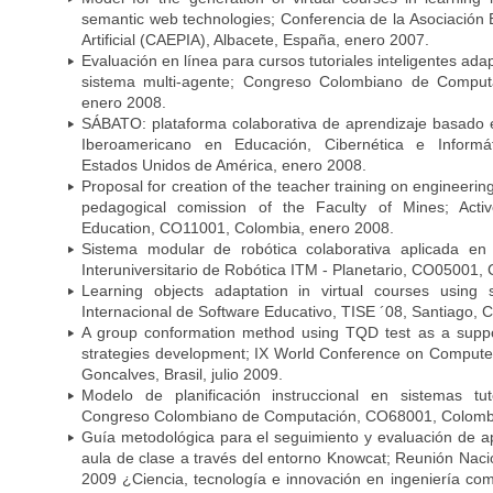
semantic web technologies; Conferencia de la Asociación E
Artificial (CAEPIA), Albacete, España, enero 2007.
Evaluación en línea para cursos tutoriales inteligentes ad
sistema multi-agente; Congreso Colombiano de Comput
enero 2008.
SÁBATO: plataforma colaborativa de aprendizaje basado 
Iberoamericano en Educación, Cibernética e Informát
Estados Unidos de América, enero 2008.
Proposal for creation of the teacher training on engineerin
pedagogical comission of the Faculty of Mines; Acti
Education, CO11001, Colombia, enero 2008.
Sistema modular de robótica colaborativa aplicada en 
Interuniversitario de Robótica ITM - Planetario, CO05001,
Learning objects adaptation in virtual courses using s
Internacional de Software Educativo, TISE ´08, Santiago, C
A group conformation method using TQD test as a support
strategies development; IX World Conference on Computer
Goncalves, Brasil, julio 2009.
Modelo de planificación instruccional en sistemas tuto
Congreso Colombiano de Computación, CO68001, Colombia
Guía metodológica para el seguimiento y evaluación de ap
aula de clase a través del entorno Knowcat; Reunión Nac
2009 ¿Ciencia, tecnología e innovación en ingeniería com