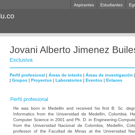
Aspirantes
Estudiantes
Eg
du.co
Jovani Alberto Jimenez Buile
Exclusiva
Perfil profesional
|
Áreas de interés
|
Áreas de investigación
|
Grupos
|
Proyectos
|
Laboratorios
|
Eventos
|
Enlaces
Perfil profesional
He was born in Medellin and received his first B. Sc. de
Informatics from the Universidad de Medellín, Colombia. H
Computer Science in 2001 and Ph. D. in Engineering-Computer
from the Universidad Nacional de Colombia; Medellín, Col
professor of the Facultad de Minas at the Universidad Nac