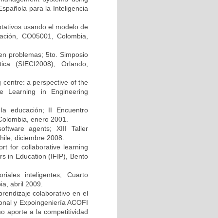
spañola para la Inteligencia
aptativos usando el modelo de
ación, CO05001, Colombia,
en problemas; 5to. Simposio
ica (SIECI2008), Orlando,
g centre: a perspective of the
ve Learning in Engineering
la educación; II Encuentro
 Colombia, enero 2001.
oftware agents; XIII Taller
hile, diciembre 2008.
 for collaborative learning
s in Education (IFIP), Bento
riales inteligentes; Cuarto
, abril 2009.
rendizaje colaborativo en el
ional y Expoingeniería ACOFI
o aporte a la competitividad