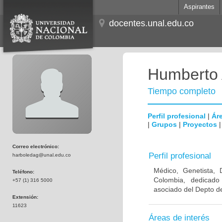
Aspirantes
docentes.unal.edu.co
Humberto 
Tiempo completo
Perfil profesional
|
Áre
|
Grupos
|
Proyectos
Correo electrónico:
Perfil profesional
harboledag@unal.edu.co
Médico, Genetista, 
Teléfono:
Colombia, dedicado
+57 (1) 316 5000
asociado del Depto de
Extensión:
11623
Áreas de interés