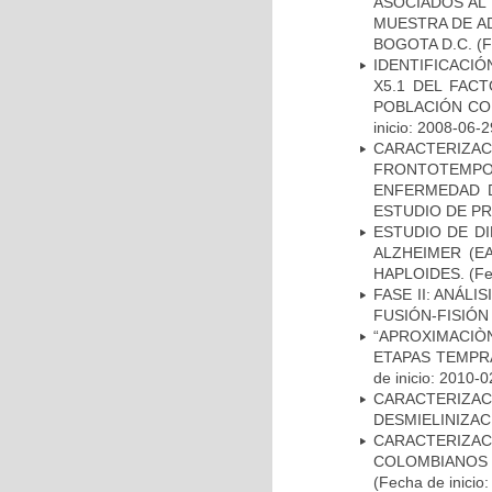
ASOCIADOS AL 
MUESTRA DE A
BOGOTA D.C.
(F
IDENTIFICACIÓ
X5.1 DEL FAC
POBLACIÓN CO
inicio: 2008-06-2
CARACTERIZA
FRONTOTEMP
ENFERMEDAD D
ESTUDIO DE P
ESTUDIO DE D
ALZHEIMER (E
HAPLOIDES.
(Fe
FASE II: ANÁLI
FUSIÓN-FISIÓN
“APROXIMACIÒN
ETAPAS TEMPR
de inicio: 2010-0
CARACTERIZAC
DESMIELINIZA
CARACTERIZACI
COLOMBIANOS
(Fecha de inicio