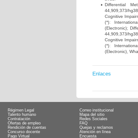
Differential 
44,909,373/hg38)
Cognitive Impairm
(*): Internati
(Electronic); Di
44,909,373/hg38)
Cognitive Impairm
(*): Internati
(Electronic), Wh
Enlaces
Régimen Legal
Correo institucional
Talento humano
Mapa del sitio
Contratación
Redes Sociales
Ofertas de empleo
FAQ
Rendición de cuentas
Quejas y reclamos
Concurso docente
Atención en línea
Pago Virtual
Encuesta