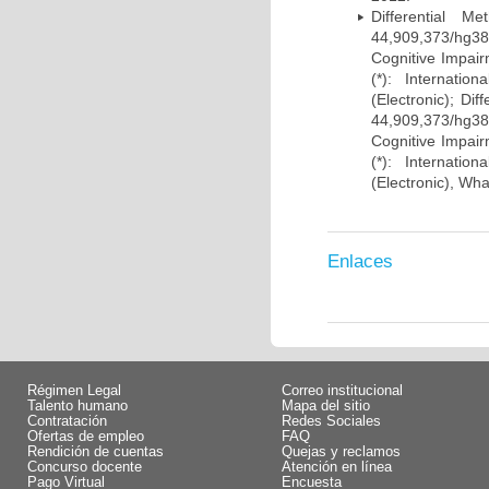
Differential 
44,909,373/hg38)
Cognitive Impairm
(*): Internati
(Electronic); Di
44,909,373/hg38)
Cognitive Impairm
(*): Internati
(Electronic), Wh
Enlaces
Régimen Legal
Correo institucional
Talento humano
Mapa del sitio
Contratación
Redes Sociales
Ofertas de empleo
FAQ
Rendición de cuentas
Quejas y reclamos
Concurso docente
Atención en línea
Pago Virtual
Encuesta