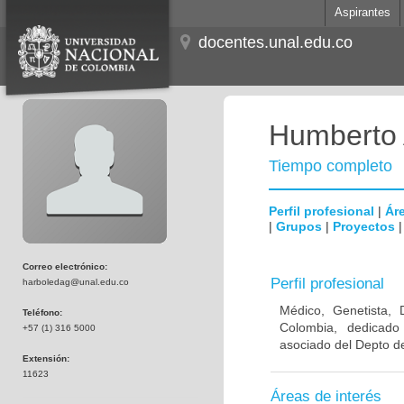
Aspirantes
docentes.unal.edu.co
Humberto 
Tiempo completo
Perfil profesional
|
Áre
|
Grupos
|
Proyectos
Correo electrónico:
Perfil profesional
harboledag@unal.edu.co
Médico, Genetista, 
Teléfono:
Colombia, dedicado
+57 (1) 316 5000
asociado del Depto de
Extensión:
11623
Áreas de interés