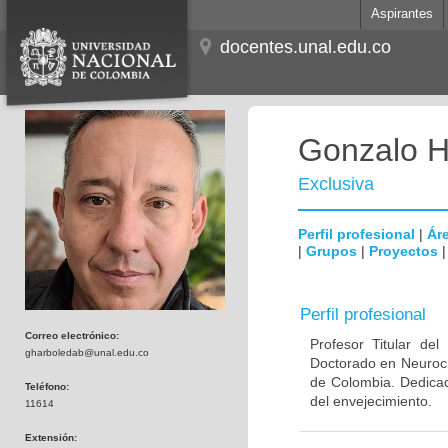
Aspirantes
docentes.unal.edu.co
Gonzalo H
Exclusiva
Perfil profesional
|
Áre
|
Grupos
|
Proyectos
Perfil profesional
Correo electrónico:
Profesor Titular de
gharboledab@unal.edu.co
Doctorado en Neuroci
de Colombia. Dedicad
Teléfono:
del envejecimiento.
11614
Extensión: