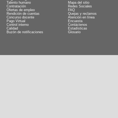
Talento humano
Mapa del sitio
Contratación
Redes Sociales
Ofertas de empleo
FAQ
Rendición de cuentas
Quejas y reclamos
Concurso docente
Atención en línea
Pago Virtual
Encuesta
Control interno
Contáctenos
Calidad
Estadísticas
Buzón de notificaciones
Glosario