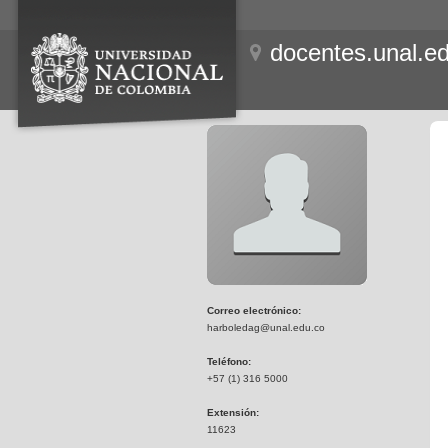
docentes.unal.e
Correo electrónico:
harboledag@unal.edu.co
Teléfono:
+57 (1) 316 5000
Extensión:
11623