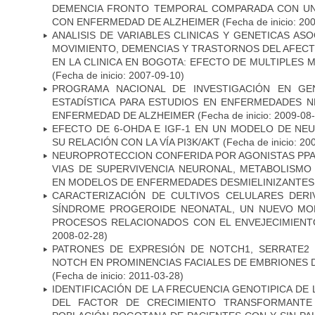
DEMENCIA FRONTO TEMPORAL COMPARADA CON UN
CON ENFERMEDAD DE ALZHEIMER
(Fecha de inicio: 20
ANALISIS DE VARIABLES CLINICAS Y GENETICAS AS
MOVIMIENTO, DEMENCIAS Y TRASTORNOS DEL AFEC
EN LA CLINICA EN BOGOTA: EFECTO DE MULTIPLES
(Fecha de inicio: 2007-09-10)
PROGRAMA NACIONAL DE INVESTIGACIÓN EN GEN
ESTADÍSTICA PARA ESTUDIOS EN ENFERMEDADES NE
ENFERMEDAD DE ALZHEIMER
(Fecha de inicio: 2009-08
EFECTO DE 6-OHDA E IGF-1 EN UN MODELO DE NE
SU RELACIÓN CON LA VÍA PI3K/AKT
(Fecha de inicio: 20
NEUROPROTECCION CONFERIDA POR AGONISTAS PPAR
VIAS DE SUPERVIVENCIA NEURONAL, METABOLISMO
EN MODELOS DE ENFERMEDADES DESMIELINIZANTES
CARACTERIZACIÓN DE CULTIVOS CELULARES DER
SÍNDROME PROGEROIDE NEONATAL, UN NUEVO MO
PROCESOS RELACIONADOS CON EL ENVEJECIMIEN
2008-02-28)
PATRONES DE EXPRESIÓN DE NOTCH1, SERRATE2 
NOTCH EN PROMINENCIAS FACIALES DE EMBRIONES D
(Fecha de inicio: 2011-03-28)
IDENTIFICACIÓN DE LA FRECUENCIA GENOTIPICA DE
DEL FACTOR DE CRECIMIENTO TRANSFORMANTE 