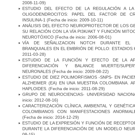
2008-11-09)
ESTUDIO DEL EFECTO DE LA REGULACIÓN A LA
OLIGODENDROCITOS: PAPEL DEL FACTOR DE CR
INSULINA-1
(Fecha de inicio: 2009-10-11)
ANÁLISIS DEL EFECTO NEUROPROTECTOR DE LOS GEN
SU RELACIÓN CON LA VÍA PI3K/AKT Y FUNCIÓN MIT
NEUROTÓXICO
(Fecha de inicio: 2006-08-01)
VÍA DE SEÑALIZACION NOTCH DURANTE EL
BRANQUIALES EN EL EMBRIÓN DE POLLO: ESTADIOS 
2011-03-28)
ESTUDIO DE LA FUNCIÓN Y EFECTO DE LA AP
DIFERENCIACIÓN Y BALANCE MUERTE/SUPE
NEURONALES
(Fecha de inicio: 2009-08-22)
ESTUDIO DE DIEZ POLIMORFISMOS -SNPS- EN PAC
ALZHEIMER (EA) EN UNA MUESTRA COLOMBIANA. A
HAPLOIDES.
(Fecha de inicio: 2011-08-29)
GRUPO DE NEUROCIENCIAS- UNIVERSIDAD NACION
inicio: 2012-08-16)
CARACTERIZACIÓN CLÍNICA, AMBIENTAL Y GENÉTICA
COLOMBIANOS CON MANIFESTACIONES ANORMAL
(Fecha de inicio: 2014-12-29)
ESTUDIO DE LA EXPRESIÓN Y FUNCIÓN DE RECEPTO
DURANTE LA DIFERENCIACIÓN DE UN MODELO NEU
08-15)