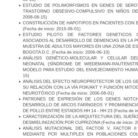
ESTUDIO DE POLIMORFISMOS EN GENES DE SERO
TRASTORNO OBSESIVO-COMPULSIVO EN NIÑOS DE
2008-08-15)
CONSTRUCCIÓN DE HAPOTIPOS EN PACIENTES CON 
(Fecha de inicio: 2015-06-01)
ESTUDIO PILOTO DE FACTORES GENETICOS C
ASOCIADOS AL DESARROLLO DE DEMENCIAS EN LA PO
MUESTRA DE ADULTOS MAYORES EN UNA ZONA DE E
BOGOTA D.C.
(Fecha de inicio: 2006-06-10)
ANÁLISIS GENÉTICO-MOLECULAR Y CELULAR DE
NEONATAL (SÍNDROME DE WIEDEMANN-RAUTENSTR
MODELO PARA ESTUDIO DEL ENVEJECIMIENTO HUM
15)
ANÁLISIS DEL EFECTO NEUROPROTECTOR DE LOS GEN
SU RELACIÓN CON LA VÍA PI3K/AKT Y FUNCIÓN MIT
NEUROTÓXICO
(Fecha de inicio: 2006-08-01)
PATRONES DE EXPRESIÓN DE LOS GENES NOTCH
DESARROLLO DE ARCOS FARÍNGEOS Y PROMINENCIA
DE POLLO ENTRE ESTADIOS HH 14 - HH 23
(Fecha de in
CARACTERIZACIÓN DE LA ARQUITECTURA DEL SUEÑ
DESMIELINIZACIÓN POR CUPRIZONA
(Fecha de inicio: 
ANÁLISIS MUTACIONAL DEL FACTOR V, FACTOR I
MEDIANTE PCR MULTIPLEX EN POBLACIONES CO