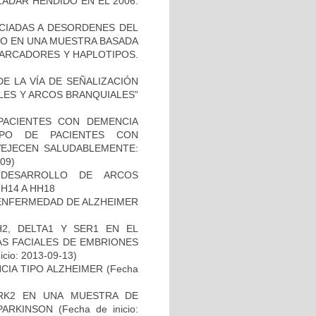
ADAR HENDIDO EN EL 2006.
OCIADAS A DESORDENES DEL
TO EN UNA MUESTRA BASADA
MARCADORES Y HAPLOTIPOS.
E LA VÍA DE SEÑALIZACIÓN
LES Y ARCOS BRANQUIALES”
PACIENTES CON DEMENCIA
PO DE PACIENTES CON
VEJECEN SALUDABLEMENTE:
-09)
 DESARROLLO DE ARCOS
H14 A HH18
ENFERMEDAD DE ALZHEIMER
2, DELTA1 Y SER1 EN EL
S FACIALES DE EMBRIONES
icio: 2013-09-13)
CIA TIPO ALZHEIMER
(Fecha
RK2 EN UNA MUESTRA DE
PARKINSON
(Fecha de inicio: