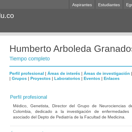
Aspirantes
Estudiantes
Eg
du.co
Humberto Arboleda Granado
Tiempo completo
Perfil profesional
|
Áreas de interés
|
Áreas de investigación
|
Grupos
|
Proyectos
|
Laboratorios
|
Eventos
|
Enlaces
Perfil profesional
Médico, Genetista, Director del Grupo de Neurociencias d
Colombia, dedicado a la investigación de enfermedades n
asociado del Depto de Pediatría de la Facultad de Medicina.