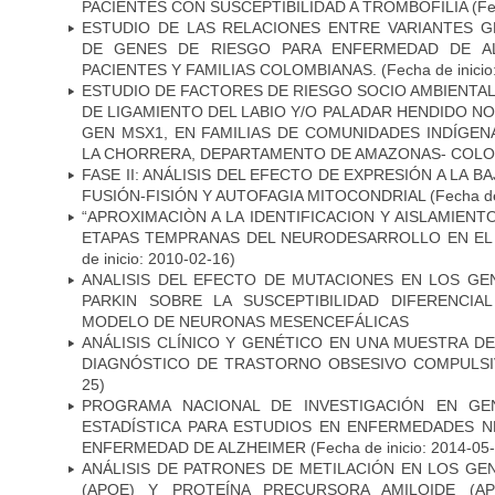
PACIENTES CON SUSCEPTIBILIDAD A TROMBOFILIA
(Fe
ESTUDIO DE LAS RELACIONES ENTRE VARIANTES G
DE GENES DE RIESGO PARA ENFERMEDAD DE AL
PACIENTES Y FAMILIAS COLOMBIANAS.
(Fecha de inicio
ESTUDIO DE FACTORES DE RIESGO SOCIO AMBIENTAL
DE LIGAMIENTO DEL LABIO Y/O PALADAR HENDIDO N
GEN MSX1, EN FAMILIAS DE COMUNIDADES INDÍGE
LA CHORRERA, DEPARTAMENTO DE AMAZONAS- COLO
FASE II: ANÁLISIS DEL EFECTO DE EXPRESIÓN A LA B
FUSIÓN-FISIÓN Y AUTOFAGIA MITOCONDRIAL
(Fecha de
“APROXIMACIÒN A LA IDENTIFICACION Y AISLAMIEN
ETAPAS TEMPRANAS DEL NEURODESARROLLO EN EL
de inicio: 2010-02-16)
ANALISIS DEL EFECTO DE MUTACIONES EN LOS GE
PARKIN SOBRE LA SUSCEPTIBILIDAD DIFERENCI
MODELO DE NEURONAS MESENCEFÁLICAS
ANÁLISIS CLÍNICO Y GENÉTICO EN UNA MUESTRA 
DIAGNÓSTICO DE TRASTORNO OBSESIVO COMPULS
25)
PROGRAMA NACIONAL DE INVESTIGACIÓN EN GEN
ESTADÍSTICA PARA ESTUDIOS EN ENFERMEDADES NE
ENFERMEDAD DE ALZHEIMER
(Fecha de inicio: 2014-05
ANÁLISIS DE PATRONES DE METILACIÓN EN LOS GE
(APOE) Y PROTEÍNA PRECURSORA AMILOIDE (A