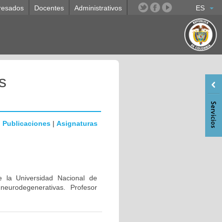
resados
Docentes
Administrativos
ES
s
|
Publicaciones
|
Asignaturas
e la Universidad Nacional de
eurodegenerativas. Profesor