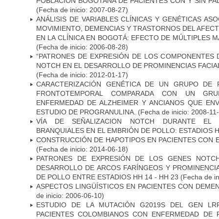
POBLACIÓN BOGOTANA DE PACIENTES CON Y SIN PAL
(Fecha de inicio: 2007-08-27)
ANÁLISIS DE VARIABLES CLÍNICAS Y GENÉTICAS AS
MOVIMIENTO, DEMENCIAS Y TRASTORNOS DEL AFEC
EN LA CLÍNICA EN BOGOTÁ: EFECTO DE MÚLTIPLES 
(Fecha de inicio: 2006-08-28)
“PATRONES DE EXPRESIÓN DE LOS COMPONENTES D
NOTCH EN EL DESARROLLO DE PROMINENCIAS FACIA
(Fecha de inicio: 2012-01-17)
CARACTERIZACIÓN GENÉTICA DE UN GRUPO DE 
FRONTOTEMPORAL COMPARADA CON UN GRU
ENFERMEDAD DE ALZHEIMER Y ANCIANOS QUE EN
ESTUDIO DE PROGRANULINA.
(Fecha de inicio: 2008-11
VÍA DE SEÑALIZACION NOTCH DURANTE EL
BRANQUIALES EN EL EMBRIÓN DE POLLO: ESTADIOS H
CONSTRUCCIÓN DE HAPOTIPOS EN PACIENTES CON 
(Fecha de inicio: 2014-06-18)
PATRONES DE EXPRESIÓN DE LOS GENES NOTCH
DESARROLLO DE ARCOS FARÍNGEOS Y PROMINENCIA
DE POLLO ENTRE ESTADIOS HH 14 - HH 23
(Fecha de in
ASPECTOS LINGÜÍSTICOS EN PACIENTES CON DEMEN
de inicio: 2006-06-10)
ESTUDIO DE LA MUTACIÓN G2019S DEL GEN LR
PACIENTES COLOMBIANOS CON ENFERMEDAD DE 