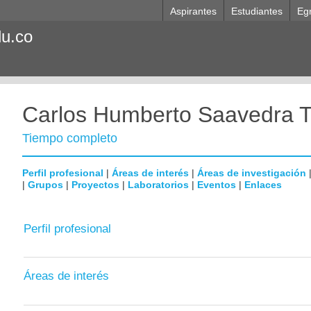
Aspirantes
Estudiantes
Eg
du.co
Carlos Humberto Saavedra Tr
Tiempo completo
Perfil profesional
|
Áreas de interés
|
Áreas de investigación
|
Grupos
|
Proyectos
|
Laboratorios
|
Eventos
|
Enlaces
Perfil profesional
Áreas de interés