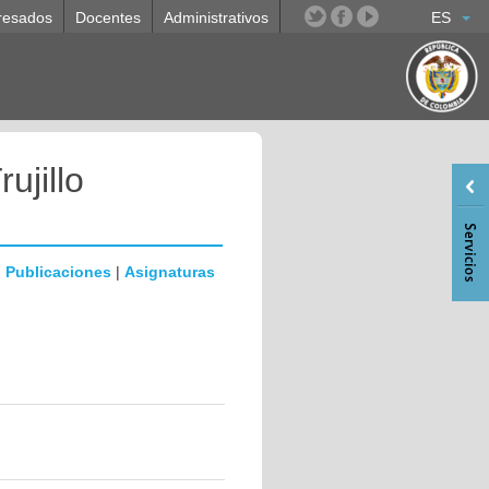
resados
Docentes
Administrativos
ES
ujillo
|
Publicaciones
|
Asignaturas