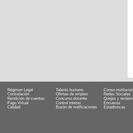
Régimen Legal
Talento humano
Correo institucio
Contratación
Ofertas de empleo
Redes Sociales
Rendición de cuentas
Concurso docente
Quejas y reclam
Pago Virtual
Control interno
Encuesta
Calidad
Buzón de notificaciones
Estadísticas