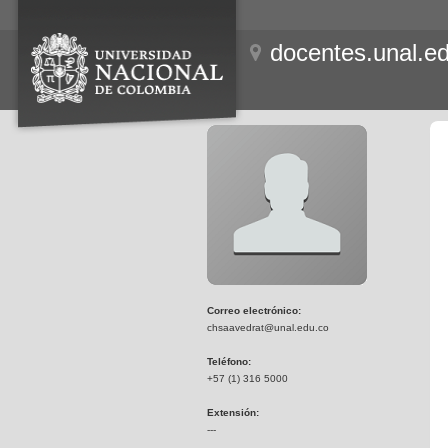
docentes.unal.e
Correo electrónico:
chsaavedrat@unal.edu.co
Teléfono:
+57 (1) 316 5000
Extensión:
---