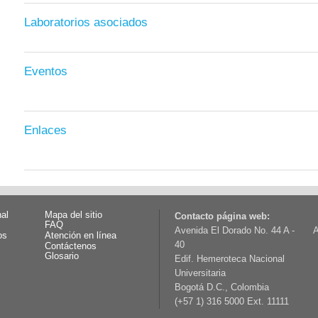
Laboratorios asociados
Eventos
Enlaces
nal
Mapa del sitio
Contacto página web:
FAQ
Avenida El Dorado No. 44 A -
A
os
Atención en línea
40
Contáctenos
Glosario
Edif. Hemeroteca Nacional
Universitaria
Bogotá D.C., Colombia
(+57 1) 316 5000 Ext. 11111