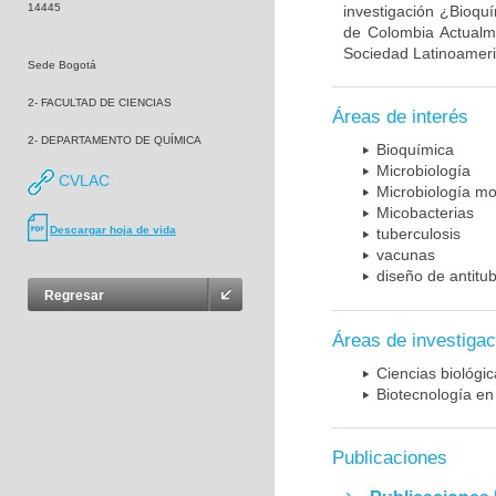
14445
investigación ¿Bioqu
de Colombia Actualme
Sociedad Latinoameric
Sede Bogotá
2- FACULTAD DE CIENCIAS
Áreas de interés
2- DEPARTAMENTO DE QUÍMICA
Bioquímica
Microbiología
CVLAC
Microbiología mo
Micobacterias
Descargar hoja de vida
tuberculosis
vacunas
diseño de antitu
Regresar
Áreas de investigac
Ciencias biológi
Biotecnología en
Publicaciones