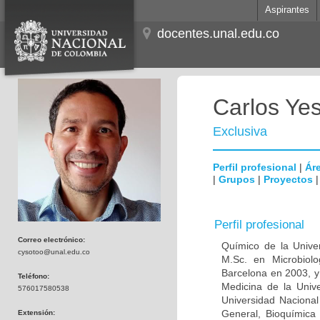
Aspirantes
docentes.unal.edu.co
Carlos Ye
Exclusiva
Perfil profesional
|
Áre
|
Grupos
|
Proyectos
Perfil profesional
Correo electrónico:
Químico de la Unive
cysotoo@unal.edu.co
M.Sc. en Microbiolo
Barcelona en 2003, y
Teléfono:
Medicina de la Univ
576017580538
Universidad Naciona
General, Bioquímica 
Extensión: