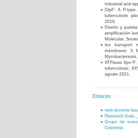
industrial and a
CtpF: A P-type
tuberculosis p
2016.
Diseño y puesta
amplificación is
Molecular, Socie
Ion transport 
membrane; X Me
Mycobacteriosis,
ATPasas tipo P: 
tuberculosis; X
agosto 2021.
Enlaces
web docente facu
Research Gate _
Grupo de inves
Colombia