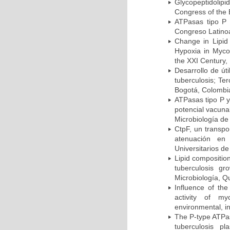
Glycopeptidolipi
Congress of the 
ATPasas tipo P 
Congreso Latinoa
Change in Lipid
Hypoxia in Mycob
the XXI Century,
Desarrollo de út
tuberculosis; Te
Bogotá, Colombi
ATPasas tipo P 
potencial vacuna
Microbiología de
CtpF, un transp
atenuación en 
Universitarios d
Lipid compositio
tuberculosis g
Microbiología, Q
Influence of th
activity of my
environmental, i
The P-type ATPas
tuberculosis p