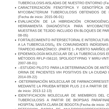
TUBERCULOSIS AISLADAS DE NUESTRO ENTORNO
(Fec
CARACTERIZACIÓN FENOTÍPICA Y GENOTÍPÌCA D
MYCOBACTERIUM TUBERCULOSIS OBTENIDOS DE I
(Fecha de inicio: 2015-06-01)
EVALUACIÓN DE LA HIBRIDACIÓN CROMOGÉNIC
HERRAMIENTA DIAGNÓSTICA PARA MYCOBACTE
MUESTRAS DE TEJIDO INCLUIDO EN BLOQUES DE PAR
08-05)
FORTALECIMIENTO INTERSECTORIAL E INTERCULTURA
A LA TUBERCULOSIS¿ EN COMUNIDADES INDÍGENAS
TRAPECIO AMAZÓNICO. (PARTE 1- PUERTO NARIÑO)
(
EPIDEMIOLOGÍA MOLECULAR DE LA TUBERCULOSIS E
MÉTODOS RFLP-IS6110, SPOLIGOTYPING Y MIRU-VNTR"
2007-08-01)
--ESTUDIO PILOTO PARA LA DETERMINACIÓN DE ANT
ORINA DE PACIENTES VIH POSITIVOS EN LA CIUDAD
2014-09-22)
-DETERMINACIÓN MOLECULAR DE FARMACORRESISTE
MEDIANTE LA PRUEBA MTBDR PLUS 2.0 A PARTIR D
de inicio: 2013-12-13)
IDENTIFICACION MOLECULAR DE MIEMBROS DEL 
TUBERCULOSIS A PARTIR DE BIOPSIAS PARAFIN
HOSPITAL SANTA CLARA DE BOGOTA
(Fecha de inicio: 