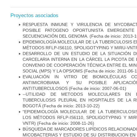
Proyectos asociados
RESPUESTA INMUNE Y VIRULENCIA DE MYCOBAC
POSIBLE PATOGENO OPORTUNISTA EMERGENTE E
SECUENCIACIÓN DEL GENOMA.
(Fecha de inicio: 2013-
EPIDEMIOLOGÍA MOLECULAR DE LA TUBERCULOSIS E
MÉTODOS RFLP-IS6110, SPOLIGOTYPING Y MIRU-VNT
DESARROLLO DE UN ESTUDIO DE LA SITUACIÓN D
CARCELARIA INTERNA EN LA CÁRCEL LA PICOTA D
CONVENIO DE COOPERACIÓN TÉCNICA ENTRE EL MIN
SOCIAL (MPS) Y LA OPS/OMS
(Fecha de inicio: 2011-06-1
EVALUACIÓN IN VITRO DE BIOMOLÉCULAS CO
ANTIMICROBIANA Y SU POSIBLE APLICAC
ANTITUBERCULOSOS
(Fecha de inicio: 2007-06-01)
--UTILIDAD DE METODOS MOLECULARES EN 
TUBERCULOSIS PLEURAL EN HOSPITALES DE LA R
BOGOTÁ
(Fecha de inicio: 2013-10-22)
“EPIDEMIOLOGÍA MOLECULAR DE LA TUBERCULOSI
LOS MÉTODOS RFLP-IS6110, SPOLIGOTYPING Y MIRUS
VNTR)
(Fecha de inicio: 2008-11-26)
BÚSQUEDA DE MARCADORES LIPÍDICOS RELACIONADO
MICOBACTERIAS Y ESTUDIO DE SU DISTRIBUCION E