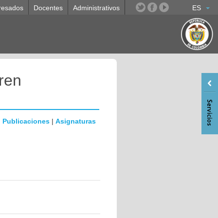
resados
Docentes
Administrativos
ES
ren
|
Publicaciones
|
Asignaturas