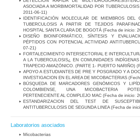
DETECCION RAPIDA DE MULTIDROGORRESISTENC
ASOCIADA A MORBIMORTALIDAD POR TUBERCULOSIS
2011-06-11)
IDENTIFICACIÓN MOLECULAR DE MIEMBROS DEL
TUBERCULOSIS A PARTIR DE TEJIDOS PARAFIN
HOSPITAL SANTA CLARA DE BOGOTÁ
(Fecha de inicio: 
DISEÑO BIOINFORMÁTICO, SÍNTESIS Y EVALUAC
PÉPTIDOS CON POTENCIAL ACTIVIDAD ANTITUBERC
07-21)
FORTALECIMIENTO INTERSECTORIAL E INTERCULTURA
A LA TUBERCULOSIS¿ EN COMUNIDADES INDÍGENAS
TRAPECIO AMAZÓNICO. (PARTE 1- PUERTO NARIÑO)
(
APOYO A ESTUDIANTES DE PRE Y POSGRADO Y A DO
INVESTIGACION EN EL AREA DE MICOBACTERIAS
(Fecha
BÚSQUEDA DE MARCADORES GENÓMICOS Y LIPÍD
COLOMBIENSE, UNA MICOBACTERIA POTEN
PERTENECIENTE AL COMPLEJO MAC
(Fecha de inicio: 
ESTANDARIZACION DEL TEST DE SUSCEPTIB
ANTITUBERCULOSIS DE SEGUNDA LINEA
(Fecha de inic
Laboratorios asociados
Micobacterias