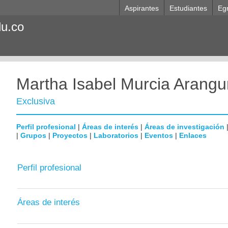
Aspirantes
Estudiantes
Eg
du.co
Martha Isabel Murcia Arangu
Exclusiva
Perfil profesional
|
Áreas de interés
|
Áreas de investigación
|
Grupos
|
Proyectos
|
Laboratorios
|
Eventos
|
Enlaces
Perfil profesional
Áreas de interés