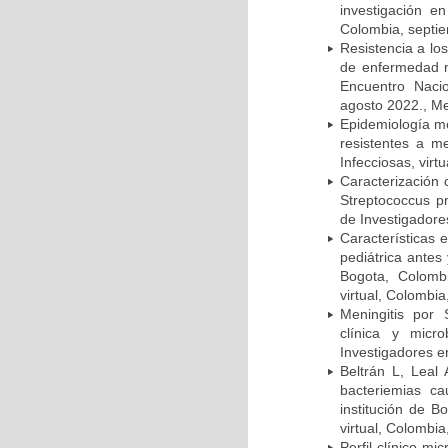
investigación e
Colombia, septi
Resistencia a lo
de enfermedad n
Encuentro Nacio
agosto 2022., Me
Epidemiología m
resistentes a m
Infecciosas, virt
Caracterización 
Streptococcus p
de Investigadore
Características 
pediátrica antes
Bogota, Colombi
virtual, Colombi
Meningitis por
clínica y micr
Investigadores e
Beltrán L, Leal
bacteriemias c
institución de B
virtual, Colombi
Perfil clínico m