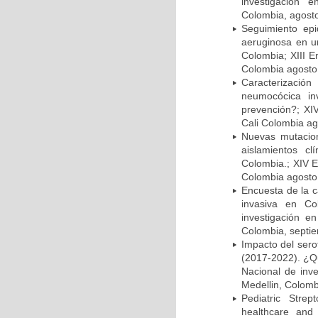
investigación 
Colombia, agost
Seguimiento ep
aeruginosa en un
Colombia; XIII E
Colombia agosto 
Caracterizació
neumocócica in
prevención?; XI
Cali Colombia ag
Nuevas mutacion
aislamientos c
Colombia.; XIV E
Colombia agosto 
Encuesta de la 
invasiva en Co
investigación e
Colombia, septi
Impacto del sero
(2017-2022). ¿Q
Nacional de inv
Medellin, Colomb
Pediatric Stre
healthcare and 