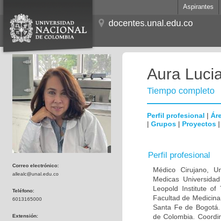
Aspirantes
docentes.unal.edu.co
Aura Lucia
Tiempo completo
Perfil profesional
|
Áre
|
Grupos
|
Proyectos
Perfil profesional
Correo electrónico:
Médico Cirujano, Un
allealc@unal.edu.co
Medicas Universidad 
Leopold Institute of
Teléfono:
Facultad de Medicina
6013165000
Santa Fe de Bogotá. I
de Colombia. Coordin
Extensión: