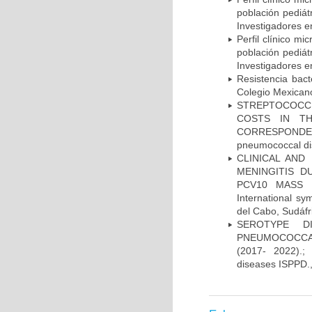
población pediá
Investigadores e
Perfil clínico m
población pediá
Investigadores e
Resistencia bac
Colegio Mexicano
STREPTOCOCCU
COSTS IN TH
CORRESPONDENC
pneumococcal di
CLINICAL AND
MENINGITIS 
PCV10 MASS V
International 
del Cabo, Sudáfr
SEROTYPE DI
PNEUMOCOCCAL
(2017- 2022).;
diseases ISPPD.,