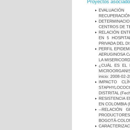
Proyectos asociad
EVALUACIÓN
RECUPERACIÓN
DETERMINACI
CENTROS DE T
RELACIÓN ENTR
EN 5 HOSPITA
PRIVADA DEL DI
PERFIL EPIDE
AERUGINOSA CA
LA MISERICORDI
¿CUÁL ES EL 
MICROORGANIS
inicio: 2008-02-2
IMPACTO CL
STAPHYLOCOCCU
DISTRITAL
(Fech
RESISTENCIA 
EN COLOMBIA
(
--RELACIÓN 
PRODUCTORES
BOGOTÁ-COLOM
CARACTERIZA