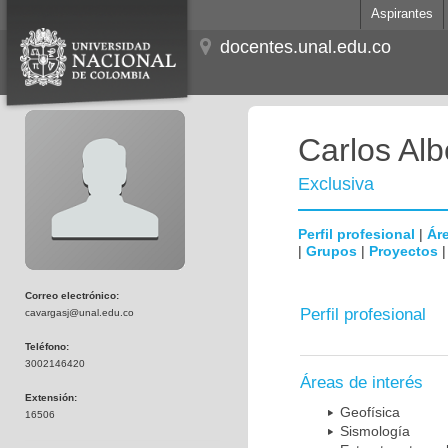
Aspirantes
docentes.unal.edu.co
Carlos Al
Exclusiva
Perfil profesional
|
Áre
|
Grupos
|
Proyectos
Correo electrónico:
Perfil profesional
cavargasj@unal.edu.co
Teléfono:
3002146420
Áreas de interés
Extensión:
Geofísica
16506
Sismología