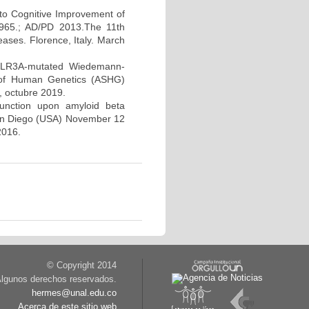
to Cognitive Improvement of
965.; AD/PD 2013.The 11th
eases. Florence, Italy. March
POLR3A-mutated Wiedemann-
y of Human Genetics (ASHG)
, octubre 2019.
function upon amyloid beta
an Diego (USA) November 12
2016.
© Copyright 2014
lgunos derechos reservados.
hermes@unal.edu.co
Acerca de este sitio web