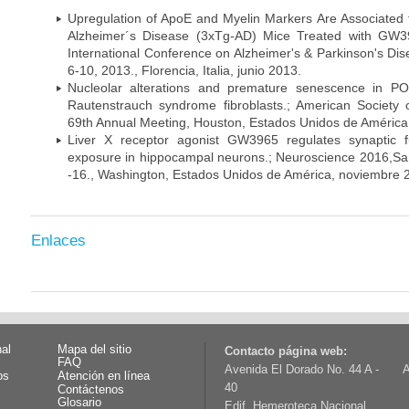
Upregulation of ApoE and Myelin Markers Are Associated 
Alzheimer´s Disease (3xTg-AD) Mice Treated with GW3
International Conference on Alzheimer's & Parkinson's Dis
6-10, 2013., Florencia, Italia, junio 2013.
Nucleolar alterations and premature senescence in 
Rautenstrauch syndrome fibroblasts.; American Societ
69th Annual Meeting, Houston, Estados Unidos de América
Liver X receptor agonist GW3965 regulates synaptic 
exposure in hippocampal neurons.; Neuroscience 2016,S
-16., Washington, Estados Unidos de América, noviembre 
Enlaces
nal
Mapa del sitio
Contacto página web:
FAQ
Avenida El Dorado No. 44 A -
A
os
Atención en línea
40
Contáctenos
Glosario
Edif. Hemeroteca Nacional