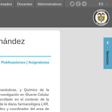
resados
Docentes
Administrativos
ES
rnández
|
Publicaciones
|
Asignaturas
macéuticas, y Químico de la
nvestigación en Muerte Celular
rrollado en el contexto de la
de la diana farmacológica LXR,
bro y coordinador del area de