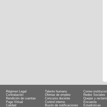
Régimen Legal
Talento humano
Correo institucio
Contratación
Ofertas de empleo
Redes Sociales
Rendición de cuentas
Concurso docente
Quejas y reclam
Pago Virtual
Control interno
Encuesta
Calidad
Buzón de notificaciones
Estadísticas