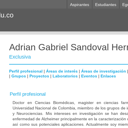
Aspirantes
Estudiantes
Eg
du.co
Adrian Gabriel Sandoval He
Exclusiva
Perfil profesional
|
Áreas de interés
|
Áreas de investigación
|
Grupos
|
Proyectos
|
Laboratorios
|
Eventos
|
Enlaces
Perfil profesional
Doctor en Ciencias Biomédicas, magister en ciencias far
Universidad Nacional de Colombia, miembro de los grupos de i
y Neurociencias. Mis intereses en investigación se han desa
enfermedad de Alzheimer principalmente en la caracterización 
así como sus potenciales aplicaciones. Actualmente soy miem