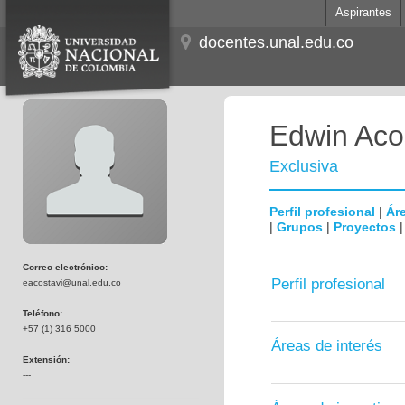
Aspirantes
docentes.unal.edu.co
Edwin Aco
Exclusiva
Perfil profesional
|
Áre
|
Grupos
|
Proyectos
Correo electrónico:
Perfil profesional
eacostavi@unal.edu.co
Teléfono:
+57 (1) 316 5000
Áreas de interés
Extensión:
---