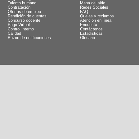
Talento humano
Mapa del sitio
Contratación
Redes Sociales
Ofertas de empleo
FAQ
Rendición de cuentas
Quejas y reclamos
Concurso docente
Atención en línea
Pago Virtual
Encuesta
Control interno
Contáctenos
Calidad
Estadísticas
Buzón de notificaciones
Glosario