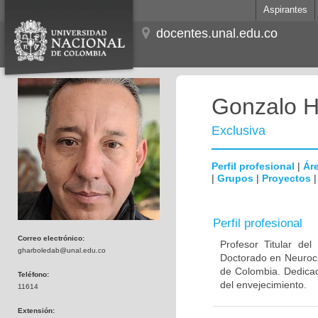
Aspirantes
docentes.unal.edu.co
Gonzalo H
Exclusiva
Perfil profesional
|
Áre
|
Grupos
|
Proyectos
Perfil profesional
Correo electrónico:
Profesor Titular de
gharboledab@unal.edu.co
Doctorado en Neuroci
de Colombia. Dedicad
Teléfono:
del envejecimiento.
11614
Extensión: