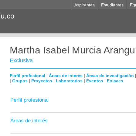
Aspirantes
Estudiantes
Eg
du.co
Martha Isabel Murcia Arangu
Exclusiva
Perfil profesional
|
Áreas de interés
|
Áreas de investigación
|
Grupos
|
Proyectos
|
Laboratorios
|
Eventos
|
Enlaces
Perfil profesional
Áreas de interés