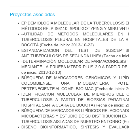
Proyectos asociados
EPIDEMIOLOGÍA MOLECULAR DE LA TUBERCULOSIS E
MÉTODOS RFLP-IS6110, SPOLIGOTYPING Y MIRU-VNT
--UTILIDAD DE METODOS MOLECULARES EN 
TUBERCULOSIS PLEURAL EN HOSPITALES DE LA R
BOGOTÁ
(Fecha de inicio: 2013-10-22)
ESTANDARIZACION DEL TEST DE SUSCEPTIB
ANTITUBERCULOSIS DE SEGUNDA LINEA
(Fecha de inic
-DETERMINACIÓN MOLECULAR DE FARMACORRESISTE
MEDIANTE LA PRUEBA MTBDR PLUS 2.0 A PARTIR D
de inicio: 2013-12-13)
BÚSQUEDA DE MARCADORES GENÓMICOS Y LIPÍD
COLOMBIENSE, UNA MICOBACTERIA POTEN
PERTENECIENTE AL COMPLEJO MAC
(Fecha de inicio: 
IDENTIFICACION MOLECULAR DE MIEMBROS DEL 
TUBERCULOSIS A PARTIR DE BIOPSIAS PARAFIN
HOSPITAL SANTA CLARA DE BOGOTA
(Fecha de inicio: 
BÚSQUEDA DE MARCADORES LIPÍDICOS RELACIONADO
MICOBACTERIAS Y ESTUDIO DE SU DISTRIBUCION E
TUBERCULOSIS AISLADAS DE NUESTRO ENTORNO
(Fec
DISEÑO BIOINFORMÁTICO, SÍNTESIS Y EVALUAC