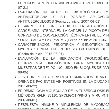
PÉPTIDOS CON POTENCIAL ACTIVIDAD ANTITUBERC
07-21)
EVALUACIÓN IN VITRO DE BIOMOLÉCULAS CO
ANTIMICROBIANA Y SU POSIBLE APLICAC
ANTITUBERCULOSOS
(Fecha de inicio: 2007-06-01)
DESARROLLO DE UN ESTUDIO DE LA SITUACIÓN D
CARCELARIA INTERNA EN LA CÁRCEL LA PICOTA D
CONVENIO DE COOPERACIÓN TÉCNICA ENTRE EL MIN
SOCIAL (MPS) Y LA OPS/OMS
(Fecha de inicio: 2011-06-1
CARACTERIZACIÓN FENOTÍPICA Y GENOTÍPÌCA D
MYCOBACTERIUM TUBERCULOSIS OBTENIDOS DE I
(Fecha de inicio: 2015-06-01)
EVALUACIÓN DE LA HIBRIDACIÓN CROMOGÉNIC
HERRAMIENTA DIAGNÓSTICA PARA MYCOBACTE
MUESTRAS DE TEJIDO INCLUIDO EN BLOQUES DE PAR
08-05)
--ESTUDIO PILOTO PARA LA DETERMINACIÓN DE ANT
ORINA DE PACIENTES VIH POSITIVOS EN LA CIUDAD
2014-09-22)
EPIDEMIOLOGÍA MOLECULAR DE LA TUBERCULOSIS E
MÉTODOS RFLP-IS6110, SPOLIGOTYPING Y MIRU-VNTR"
2007-08-01)
RESPUESTA INMUNE Y VIRULENCIA DE MYCOBAC