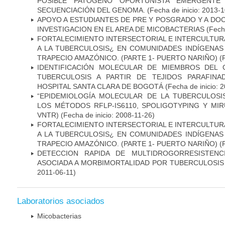
POSIBLE PATOGENO OPORTUNISTA EMERGENTE E
SECUENCIACIÓN DEL GENOMA.
(Fecha de inicio: 2013-
APOYO A ESTUDIANTES DE PRE Y POSGRADO Y A DO
INVESTIGACION EN EL AREA DE MICOBACTERIAS
(Fecha
FORTALECIMIENTO INTERSECTORIAL E INTERCULTURA
A LA TUBERCULOSIS¿ EN COMUNIDADES INDÍGENAS
TRAPECIO AMAZÓNICO. (PARTE 1- PUERTO NARIÑO)
(
IDENTIFICACIÓN MOLECULAR DE MIEMBROS DEL
TUBERCULOSIS A PARTIR DE TEJIDOS PARAFIN
HOSPITAL SANTA CLARA DE BOGOTÁ
(Fecha de inicio: 
“EPIDEMIOLOGÍA MOLECULAR DE LA TUBERCULOSI
LOS MÉTODOS RFLP-IS6110, SPOLIGOTYPING Y MIRUS
VNTR)
(Fecha de inicio: 2008-11-26)
FORTALECIMIENTO INTERSECTORIAL E INTERCULTURA
A LA TUBERCULOSIS¿ EN COMUNIDADES INDÍGENAS
TRAPECIO AMAZÓNICO. (PARTE 1- PUERTO NARIÑO)
(
DETECCION RAPIDA DE MULTIDROGORRESISTENC
ASOCIADA A MORBIMORTALIDAD POR TUBERCULOSIS
2011-06-11)
Laboratorios asociados
Micobacterias