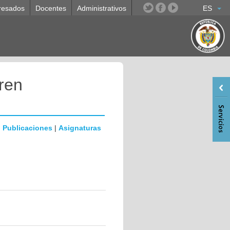
resados
Docentes
Administrativos
ES
ren
|
Publicaciones
|
Asignaturas