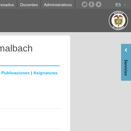
resados
Docentes
Administrativos
ES
malbach
|
Publicaciones
|
Asignaturas