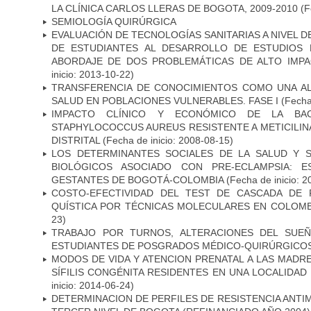
LA CLÍNICA CARLOS LLERAS DE BOGOTA, 2009-2010
(F
SEMIOLOGÍA QUIRÚRGICA
EVALUACIÓN DE TECNOLOGÍAS SANITARIAS A NIVEL 
DE ESTUDIANTES AL DESARROLLO DE ESTUDIOS 
ABORDAJE DE DOS PROBLEMÁTICAS DE ALTO IMPAC
inicio: 2013-10-22)
TRANSFERENCIA DE CONOCIMIENTOS COMO UNA AL
SALUD EN POBLACIONES VULNERABLES. FASE I
(Fecha 
IMPACTO CLÍNICO Y ECONÓMICO DE LA BAC
STAPHYLOCOCCUS AUREUS RESISTENTE A METICILINA
DISTRITAL
(Fecha de inicio: 2008-08-15)
LOS DETERMINANTES SOCIALES DE LA SALUD Y 
BIOLÓGICOS ASOCIADO CON PRE-ECLAMPSIA: 
GESTANTES DE BOGOTÁ-COLOMBIA
(Fecha de inicio: 2
COSTO-EFECTIVIDAD DEL TEST DE CASCADA DE 
QUÍSTICA POR TÉCNICAS MOLECULARES EN COLOMB
23)
TRABAJO POR TURNOS, ALTERACIONES DEL SUEÑ
ESTUDIANTES DE POSGRADOS MÉDICO-QUIRÚRGICO
MODOS DE VIDA Y ATENCION PRENATAL A LAS MADR
SÍFILIS CONGÉNITA RESIDENTES EN UNA LOCALIDAD
inicio: 2014-06-24)
DETERMINACION DE PERFILES DE RESISTENCIA ANTI