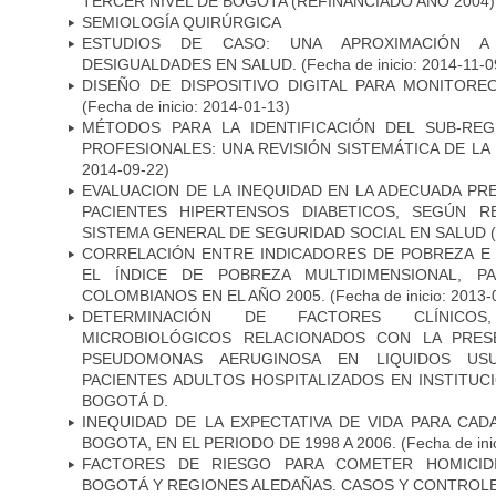
TERCER NIVEL DE BOGOTA (REFINANCIADO AÑO 2004)
SEMIOLOGÍA QUIRÚRGICA
ESTUDIOS DE CASO: UNA APROXIMACIÓN A 
DESIGUALDADES EN SALUD.
(Fecha de inicio: 2014-11-0
DISEÑO DE DISPOSITIVO DIGITAL PARA MONITORE
(Fecha de inicio: 2014-01-13)
MÉTODOS PARA LA IDENTIFICACIÓN DEL SUB-RE
PROFESIONALES: UNA REVISIÓN SISTEMÁTICA DE LA
2014-09-22)
EVALUACION DE LA INEQUIDAD EN LA ADECUADA PRE
PACIENTES HIPERTENSOS DIABETICOS, SEGÚN R
SISTEMA GENERAL DE SEGURIDAD SOCIAL EN SALUD
(
CORRELACIÓN ENTRE INDICADORES DE POBREZA E 
EL ÍNDICE DE POBREZA MULTIDIMENSIONAL, P
COLOMBIANOS EN EL AÑO 2005.
(Fecha de inicio: 2013-
DETERMINACIÓN DE FACTORES CLÍNICOS
MICROBIOLÓGICOS RELACIONADOS CON LA PRES
PSEUDOMONAS AERUGINOSA EN LIQUIDOS USU
PACIENTES ADULTOS HOSPITALIZADOS EN INSTITUC
BOGOTÁ D.
INEQUIDAD DE LA EXPECTATIVA DE VIDA PARA CA
BOGOTA, EN EL PERIODO DE 1998 A 2006.
(Fecha de ini
FACTORES DE RIESGO PARA COMETER HOMICID
BOGOTÁ Y REGIONES ALEDAÑAS. CASOS Y CONTROL