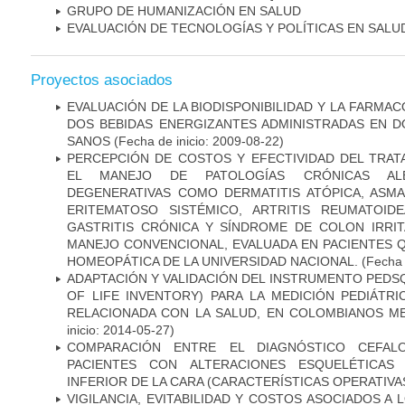
GRUPO DE HUMANIZACIÓN EN SALUD
EVALUACIÓN DE TECNOLOGÍAS Y POLÍTICAS EN SALU
Proyectos asociados
EVALUACIÓN DE LA BIODISPONIBILIDAD Y LA FARMAC
DOS BEBIDAS ENERGIZANTES ADMINISTRADAS EN D
SANOS
(Fecha de inicio: 2009-08-22)
PERCEPCIÓN DE COSTOS Y EFECTIVIDAD DEL TRA
EL MANEJO DE PATOLOGÍAS CRÓNICAS ALÉ
DEGENERATIVAS COMO DERMATITIS ATÓPICA, ASMA,
ERITEMATOSO SISTÉMICO, ARTRITIS REUMATOIDE
GASTRITIS CRÓNICA Y SÍNDROME DE COLON IRRI
MANEJO CONVENCIONAL, EVALUADA EN PACIENTES Q
HOMEOPÁTICA DE LA UNIVERSIDAD NACIONAL.
(Fecha 
ADAPTACIÓN Y VALIDACIÓN DEL INSTRUMENTO PEDSQ
OF LIFE INVENTORY) PARA LA MEDICIÓN PEDIÁTRI
RELACIONADA CON LA SALUD, EN COLOMBIANOS M
inicio: 2014-05-27)
COMPARACIÓN ENTRE EL DIAGNÓSTICO CEFAL
PACIENTES CON ALTERACIONES ESQUELÉTICAS 
INFERIOR DE LA CARA (CARACTERÍSTICAS OPERATIVAS
VIGILANCIA, EVITABILIDAD Y COSTOS ASOCIADOS A