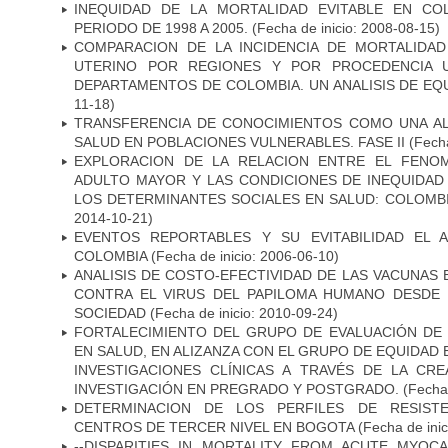
INEQUIDAD DE LA MORTALIDAD EVITABLE EN CO
PERIODO DE 1998 A 2005.
(Fecha de inicio: 2008-08-15)
COMPARACION DE LA INCIDENCIA DE MORTALIDA
UTERINO POR REGIONES Y POR PROCEDENCIA 
DEPARTAMENTOS DE COLOMBIA. UN ANALISIS DE EQ
11-18)
TRANSFERENCIA DE CONOCIMIENTOS COMO UNA AL
SALUD EN POBLACIONES VULNERABLES. FASE II
(Fecha
EXPLORACION DE LA RELACION ENTRE EL FENOM
ADULTO MAYOR Y LAS CONDICIONES DE INEQUIDAD
LOS DETERMINANTES SOCIALES EN SALUD: COLOMBI
2014-10-21)
EVENTOS REPORTABLES Y SU EVITABILIDAD EL 
COLOMBIA
(Fecha de inicio: 2006-06-10)
ANALISIS DE COSTO-EFECTIVIDAD DE LAS VACUNAS 
CONTRA EL VIRUS DEL PAPILOMA HUMANO DESDE 
SOCIEDAD
(Fecha de inicio: 2010-09-24)
FORTALECIMIENTO DEL GRUPO DE EVALUACIÓN DE 
EN SALUD, EN ALIZANZA CON EL GRUPO DE EQUIDAD 
INVESTIGACIONES CLÍNICAS A TRAVÉS DE LA CR
INVESTIGACIÓN EN PREGRADO Y POSTGRADO.
(Fecha 
DETERMINACION DE LOS PERFILES DE RESISTE
CENTROS DE TERCER NIVEL EN BOGOTA
(Fecha de inic
--DISPARITIES IN MORTALITY FROM ACUTE MYOC