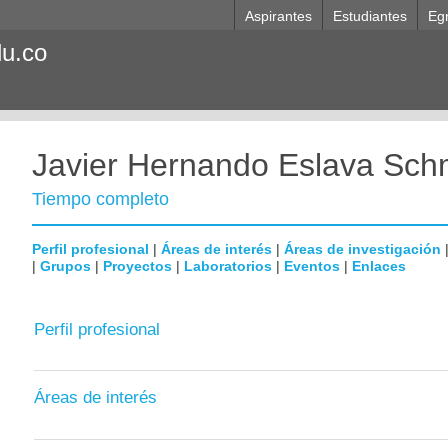
Aspirantes
Estudiantes
Eg
du.co
Javier Hernando Eslava Sch
Tiempo completo
Perfil profesional
|
Áreas de interés
|
Áreas de investigación
|
Grupos
|
Proyectos
|
Laboratorios
|
Eventos
|
Enlaces
Perfil profesional
Áreas de interés