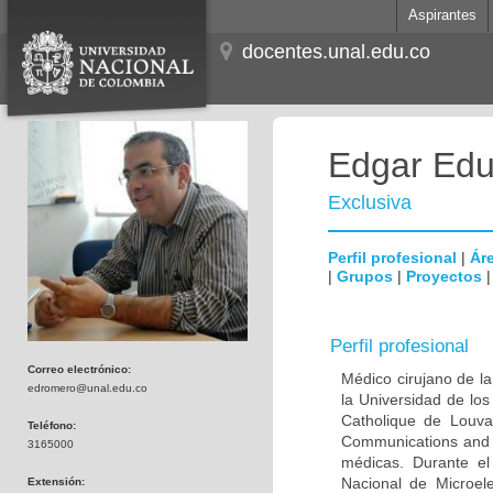
Aspirantes
docentes.unal.edu.co
Edgar Edu
Exclusiva
Perfil profesional
|
Áre
|
Grupos
|
Proyectos
Perfil profesional
Correo electrónico:
Médico cirujano de la
edromero@unal.edu.co
la Universidad de los
Catholique de Louva
Teléfono:
Communications and 
3165000
médicas. Durante e
Nacional de Microel
Extensión: