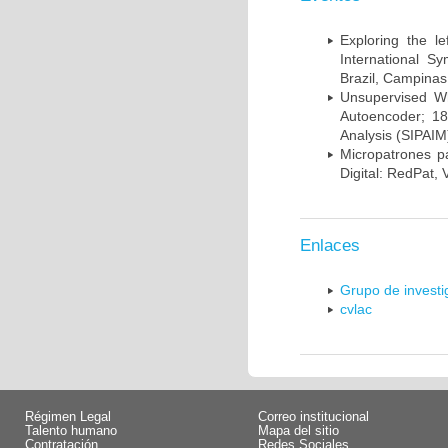
Exploring the l
International S
Brazil, Campinas
Unsupervised Whi
Autoencoder; 18
Analysis (SIPAIM
Micropatrones p
Digital: RedPat, 
Enlaces
Grupo de invest
cvlac
Régimen Legal
Correo institucional
Talento humano
Mapa del sitio
Contratación
Redes Sociales