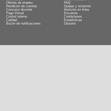
Ofertas de empleo
FAQ
Rendición de cuentas
Quejas y reclamos
Concurso docente
Atención en línea
Pago Virtual
Encuesta
Control interno
Contáctenos
Calidad
Estadísticas
Buzón de notificaciones
Glosario