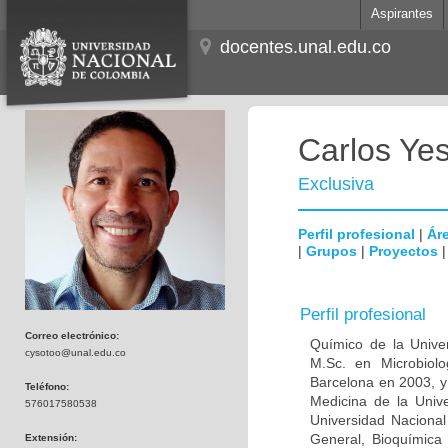
Aspirantes
docentes.unal.edu.co
Carlos Ye
Exclusiva
Perfil profesional
|
Áre
|
Grupos
|
Proyectos
Perfil profesional
Correo electrónico:
Químico de la Unive
cysotoo@unal.edu.co
M.Sc. en Microbiolo
Barcelona en 2003, y
Teléfono:
Medicina de la Univ
576017580538
Universidad Naciona
General, Bioquímica 
Extensión: