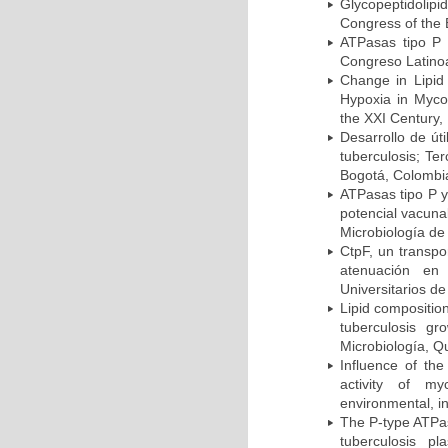
Glycopeptidolipi
Congress of the 
ATPasas tipo P 
Congreso Latinoa
Change in Lipid
Hypoxia in Mycob
the XXI Century,
Desarrollo de út
tuberculosis; Te
Bogotá, Colombi
ATPasas tipo P 
potencial vacuna
Microbiología de
CtpF, un transp
atenuación en 
Universitarios d
Lipid compositio
tuberculosis g
Microbiología, Q
Influence of th
activity of my
environmental, i
The P-type ATPas
tuberculosis p