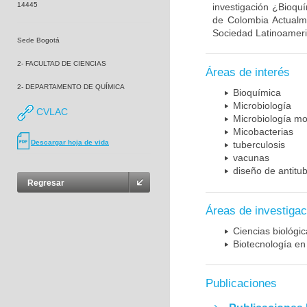
14445
investigación ¿Bioqu
de Colombia Actualme
Sociedad Latinoameric
Sede Bogotá
2- FACULTAD DE CIENCIAS
Áreas de interés
2- DEPARTAMENTO DE QUÍMICA
Bioquímica
Microbiología
CVLAC
Microbiología mo
Micobacterias
Descargar hoja de vida
tuberculosis
vacunas
diseño de antitu
Regresar
Áreas de investigac
Ciencias biológi
Biotecnología en
Publicaciones