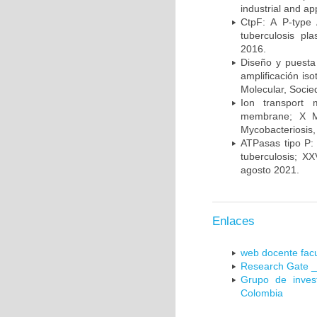
industrial and a
CtpF: A P-type
tuberculosis p
2016.
Diseño y puesta
amplificación is
Molecular, Socie
Ion transport 
membrane; X Me
Mycobacteriosis,
ATPasas tipo P: 
tuberculosis; X
agosto 2021.
Enlaces
web docente facu
Research Gate _
Grupo de inves
Colombia