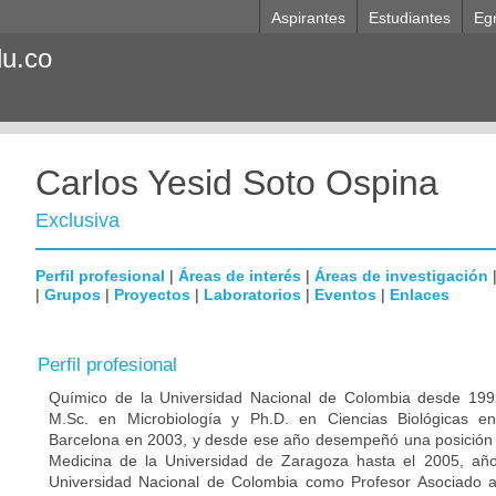
Aspirantes
Estudiantes
Eg
du.co
Carlos Yesid Soto Ospina
Exclusiva
Perfil profesional
|
Áreas de interés
|
Áreas de investigación
|
Grupos
|
Proyectos
|
Laboratorios
|
Eventos
|
Enlaces
Perfil profesional
Químico de la Universidad Nacional de Colombia desde 1992
M.Sc. en Microbiología y Ph.D. en Ciencias Biológicas e
Barcelona en 2003, y desde ese año desempeñó una posición p
Medicina de la Universidad de Zaragoza hasta el 2005, año
Universidad Nacional de Colombia como Profesor Asociado 