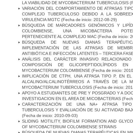
LA VIABILIDAD DE MYCOBACTERIUM TUBERCULOSIS
(F
VARIACIÓN DEL COMPORTAMIENTO DE ATPASAS TIP
COMPLEJO TUBERCULOSO DEBIDO A LA SOBREEX
VIRULENCIA MGTC
(Fecha de inicio: 2012-08-29)
BÚSQUEDA DE MARCADORES GENÓMICOS Y LIPÍD
COLOMBIENSE, UNA MICOBACTERIA POTEN
PERTENECIENTE AL COMPLEJO MAC
(Fecha de inicio: 
BÚSQUEDA DE NUEVAS DIANAS TERAPÉUTIC
IMPLEMENTACIÓN DE LAS ATPASAS DE MEMBR
ANTIBIÓTICA E INFECCIÓN LATENTES – TERCERA FAS
ANÁLISIS DEL CARÁCTER INVASIVO RELACIONAD
COMPOSICIÓN DE GLICOPEPTIDOLÍPIDOS EN 
MYCOBACTERIUM COLOMBIENSE
(Fecha de inicio: 201
IMPLICACIÓN DE CTPH, UNA ATPASA TIPO P, EN 
ALCALINO/ALCALINOTÉRREOS A TRAVÉS DE LA 
MYCOBACTERIUM TUBERCULOSIS
(Fecha de inicio: 20
APOYO A ESTUDIANTES DE PRE Y POSGRADO Y A DO
INVESTIGACION EN EL AREA DE MICOBACTERIAS
(Fecha
CARACTERIZACIÓN DE UNA NA+ ATPASA TIP
TUBERCULOSIS Y EVALUACIÓN DE SU ACTIVIDAD BA
(Fecha de inicio: 2010-09-03)
SLIDING MOTILITY, BIOFILM FORMATION AND GLYC
OF MYCOBACTERIUM COLOMBIENSE STRAINS
BÚSQUEDA DE NUEVAS DIANAS TERAPÉUTICAS EN MI