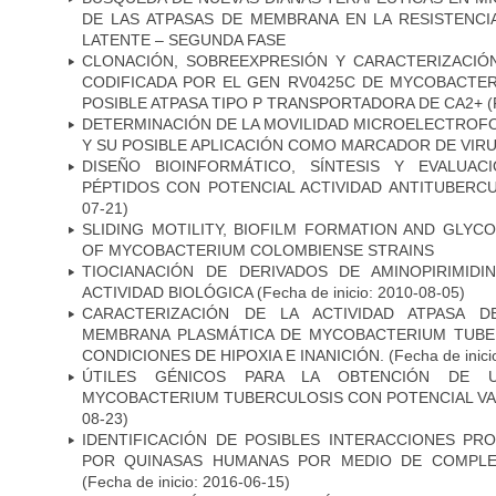
DE LAS ATPASAS DE MEMBRANA EN LA RESISTENCIA
LATENTE – SEGUNDA FASE
CLONACIÓN, SOBREEXPRESIÓN Y CARACTERIZACIÓN
CODIFICADA POR EL GEN RV0425C DE MYCOBACTER
POSIBLE ATPASA TIPO P TRANSPORTADORA DE CA2+
(
DETERMINACIÓN DE LA MOVILIDAD MICROELECTROF
Y SU POSIBLE APLICACIÓN COMO MARCADOR DE VIR
DISEÑO BIOINFORMÁTICO, SÍNTESIS Y EVALUAC
PÉPTIDOS CON POTENCIAL ACTIVIDAD ANTITUBERC
07-21)
SLIDING MOTILITY, BIOFILM FORMATION AND GLYC
OF MYCOBACTERIUM COLOMBIENSE STRAINS
TIOCIANACIÓN DE DERIVADOS DE AMINOPIRIMID
ACTIVIDAD BIOLÓGICA
(Fecha de inicio: 2010-08-05)
CARACTERIZACIÓN DE LA ACTIVIDAD ATPASA D
MEMBRANA PLASMÁTICA DE MYCOBACTERIUM TUBE
CONDICIONES DE HIPOXIA E INANICIÓN.
(Fecha de inici
ÚTILES GÉNICOS PARA LA OBTENCIÓN DE 
MYCOBACTERIUM TUBERCULOSIS CON POTENCIAL V
08-23)
IDENTIFICACIÓN DE POSIBLES INTERACCIONES PR
POR QUINASAS HUMANAS POR MEDIO DE COMPLE
(Fecha de inicio: 2016-06-15)