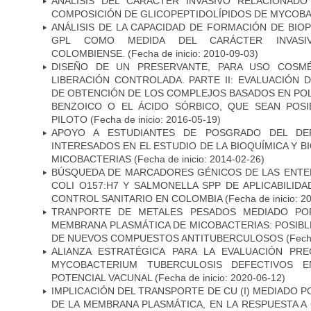
ANÁLISIS DEL CARÁCTER INVASIVO RELACIONAD
COMPOSICIÓN DE GLICOPEPTIDOLÍPIDOS DE MYCOB
ANÁLISIS DE LA CAPACIDAD DE FORMACIÓN DE BIO
GPL COMO MEDIDA DEL CARÁCTER INVASI
COLOMBIENSE.
(Fecha de inicio: 2010-09-03)
DISEÑO DE UN PRESERVANTE, PARA USO COSMÉ
LIBERACIÓN CONTROLADA. PARTE II: EVALUACIÓN
DE OBTENCIÓN DE LOS COMPLEJOS BASADOS EN POL
BENZOICO O EL ÁCIDO SÓRBICO, QUE SEAN POSI
PILOTO
(Fecha de inicio: 2016-05-19)
APOYO A ESTUDIANTES DE POSGRADO DEL DE
INTERESADOS EN EL ESTUDIO DE LA BIOQUÍMICA Y 
MICOBACTERIAS
(Fecha de inicio: 2014-02-26)
BÚSQUEDA DE MARCADORES GÉNICOS DE LAS ENTE
COLI O157:H7 Y SALMONELLA SPP DE APLICABILI
CONTROL SANITARIO EN COLOMBIA
(Fecha de inicio: 2
TRANPORTE DE METALES PESADOS MEDIADO POR
MEMBRANA PLASMÁTICA DE MICOBACTERIAS: POSIBLE
DE NUEVOS COMPUESTOS ANTITUBERCULOSOS
(Fecha
ALIANZA ESTRATÉGICA PARA LA EVALUACIÓN PR
MYCOBACTERIUM TUBERCULOSIS DEFECTIVOS E
POTENCIAL VACUNAL
(Fecha de inicio: 2020-06-12)
IMPLICACIÓN DEL TRANSPORTE DE CU (I) MEDIADO PO
DE LA MEMBRANA PLASMÁTICA, EN LA RESPUESTA A