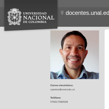
docentes.unal.e
Correo electrónico:
cysotoo@unal.edu.co
Teléfono:
576017580538