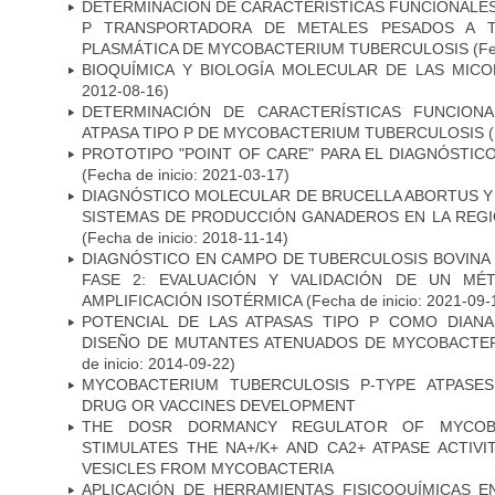
DETERMINACIÓN DE CARACTERÍSTICAS FUNCIONALES 
P TRANSPORTADORA DE METALES PESADOS A 
PLASMÁTICA DE MYCOBACTERIUM TUBERCULOSIS
(Fe
BIOQUÍMICA Y BIOLOGÍA MOLECULAR DE LAS MICO
2012-08-16)
DETERMINACIÓN DE CARACTERÍSTICAS FUNCIONA
ATPASA TIPO P DE MYCOBACTERIUM TUBERCULOSIS
(
PROTOTIPO "POINT OF CARE" PARA EL DIAGNÓSTIC
(Fecha de inicio: 2021-03-17)
DIAGNÓSTICO MOLECULAR DE BRUCELLA ABORTUS Y
SISTEMAS DE PRODUCCIÓN GANADEROS EN LA REGI
(Fecha de inicio: 2018-11-14)
DIAGNÓSTICO EN CAMPO DE TUBERCULOSIS BOVINA 
FASE 2: EVALUACIÓN Y VALIDACIÓN DE UN MÉ
AMPLIFICACIÓN ISOTÉRMICA
(Fecha de inicio: 2021-09-
POTENCIAL DE LAS ATPASAS TIPO P COMO DIAN
DISEÑO DE MUTANTES ATENUADOS DE MYCOBACTE
de inicio: 2014-09-22)
MYCOBACTERIUM TUBERCULOSIS P-TYPE ATPASES
DRUG OR VACCINES DEVELOPMENT
THE DOSR DORMANCY REGULATOR OF MYCOBA
STIMULATES THE NA+/K+ AND CA2+ ATPASE ACTIV
VESICLES FROM MYCOBACTERIA
APLICACIÓN DE HERRAMIENTAS FISICOQUÍMICAS E