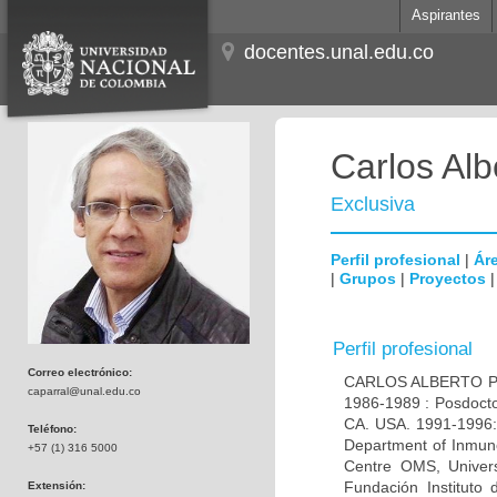
Aspirantes
docentes.unal.edu.co
Carlos Alb
Exclusiva
Perfil profesional
|
Áre
|
Grupos
|
Proyectos
Perfil profesional
Correo electrónico:
CARLOS ALBERTO PAR
caparral@unal.edu.co
1986-1989 : Posdocto
CA. USA. 1991-1996: 
Teléfono:
Department of Inmuno
+57 (1) 316 5000
Centre OMS, Univers
Fundación Instituto
Extensión: