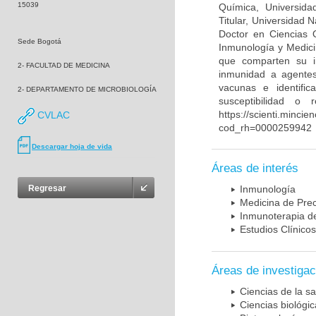
15039
Química, Universida
Titular, Universidad
Doctor en Ciencias 
Sede Bogotá
Inmunología y Medici
que comparten su in
2- FACULTAD DE MEDICINA
inmunidad a agentes 
vacunas e identifi
2- DEPARTAMENTO DE MICROBIOLOGÍA
susceptibilidad o
https://scienti.mincie
CVLAC
cod_rh=0000259942
Descargar hoja de vida
Áreas de interés
Regresar
Inmunología
Medicina de Prec
Inmunoterapia d
Estudios Clínicos
Áreas de investigac
Ciencias de la sa
Ciencias biológi