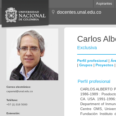
Aspirantes
docentes.unal.edu.co
Carlos Alb
Exclusiva
Perfil profesional
|
Áre
|
Grupos
|
Proyectos
Perfil profesional
Correo electrónico:
CARLOS ALBERTO PAR
caparral@unal.edu.co
1986-1989 : Posdocto
CA. USA. 1991-1996: 
Teléfono:
Department of Inmuno
+57 (1) 316 5000
Centre OMS, Univers
Fundación Instituto
Extensión: