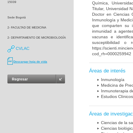
15039
Química, Universida
Titular, Universidad
Doctor en Ciencias 
Sede Bogotá
Inmunología y Medici
que comparten su in
2- FACULTAD DE MEDICINA
inmunidad a agentes 
vacunas e identifi
2- DEPARTAMENTO DE MICROBIOLOGÍA
susceptibilidad o
https://scienti.mincie
CVLAC
cod_rh=0000259942
Descargar hoja de vida
Áreas de interés
Regresar
Inmunología
Medicina de Prec
Inmunoterapia d
Estudios Clínicos
Áreas de investigac
Ciencias de la sa
Ciencias biológi